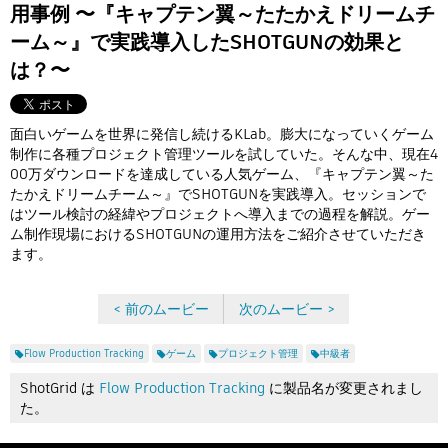
Flow Studio
用事例 〜『キャプテン翼～たたかえドリームチ
ーム～』で実践導入したSHOTGUNの効果と
は？〜
面白いゲームを世界に発信し続けるKLab。膨大になっていくゲーム
制作に各種プロジェクト管理ツールを試していた。そんな中、現在4
00万ダウンロードを達成している人気ゲーム、『キャプテン翼～た
たかえドリームチーム～』でSHOTGUNを実践導入。セッションで
はツール検討の経緯やプロジェクトへ導入までの過程を解説。ゲー
ム制作現場におけるSHOTGUNの運用方法をご紹介させていただき
ます。
< 前のムービー
次のムービー >
Flow Production Tracking
ゲーム
プロジェクト管理
中級者
ShotGrid は
Flow Production Tracking
に製品名が変更されまし
た。