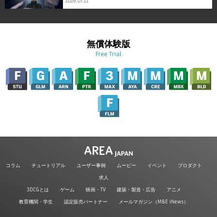
2026.07.21
無償体験版
Free Trial
コラム
チュートリアル
ユーザー事例
ムービー
イベント
プロダクト
求人
3DCGとは
ゲーム
映画・TV
建築・製造・広告
アニメ
教育機関・学生
認定販売パートナー
メールマガジン（M&E iNews）