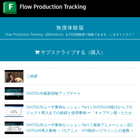
無償体験版
Flow Production Tracking（旧ShotGrid）を30日間無償で体験できます。いますぐトライ！
サブスクライブする
（購入）
ご挨拶
SHOTGUN最新情報アップデート
SHOTGUNユーザ事例セッション Part 1 SHOTGUN検討からプロ
ジェクト導入までの経緯と使用事例 〜『キャプテン翼～たたか
えドリームチーム～』で実践導入したSHOTGUNの効果とは？〜
SHOTGUNユーザ事例セッション Part 2 東映アニメーション流S
HOTGUN導入事例 ～ CGアニメ・VFX制作パプラインとの連携 ～