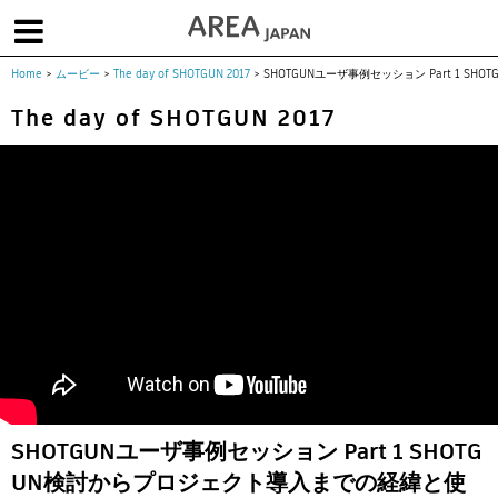
Home
>
ムービー
>
The day of SHOTGUN 2017
>
SHOTGUNユーザ事例セッション Part 1
体験版で始める
学生向け無償版
ソフトを購入
The day of SHOTGUN 2017
|
|
|
About us
フォーラム
お問合せ
メールマガジン
コラム
チュートリアル
ユーザー事例
Columns
Tutorials
User Stories
ムービー
イベント
プロダクト
Movies
Events
Products
求人
Jobs
注目のキーワード
インディー版
3DCGとは
ゲーム開発
建築・製造
アニメ
教育機関・学生
SHOTGUNユーザ事例セッション Part 1 SHOTG
Flow Production Tracking（旧ShotGrid）
UN検討からプロジェクト導入までの経緯と使