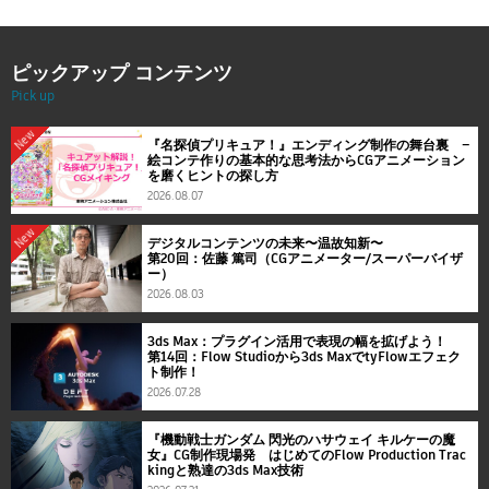
ピックアップ コンテンツ
Pick up
New
『名探偵プリキュア！』エンディング制作の舞台裏 ―
絵コンテ作りの基本的な思考法からCGアニメーション
を磨くヒントの探し方
2026.08.07
New
デジタルコンテンツの未来〜温故知新〜
第20回：佐藤 篤司（CGアニメーター/スーパーバイザ
ー）
2026.08.03
3ds Max：プラグイン活用で表現の幅を拡げよう！
第14回：Flow Studioから3ds MaxでtyFlowエフェク
ト制作！
2026.07.28
『機動戦士ガンダム 閃光のハサウェイ キルケーの魔
女』CG制作現場発 はじめてのFlow Production Trac
kingと熟達の3ds Max技術