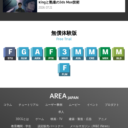
kingと熟達の3ds Max技術
2026.07.21
無償体験版
Free Trial
コラム
チュートリアル
ユーザー事例
ムービー
イベント
プロダクト
求人
3DCGとは
ゲーム
映画・TV
建築・製造・広告
アニメ
教育機関・学生
認定販売パートナー
メールマガジン（M&E iNews）