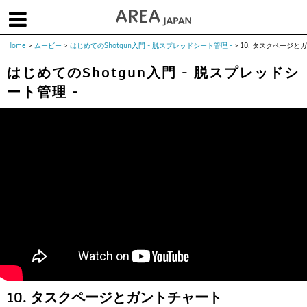
Home
>
ムービー
>
はじめてのShotgun入門 - 脱スプレッドシート管理 -
>
10. タスクページと
体験版で始める
学生向け無償版
ソフトを購入
はじめてのShotgun入門 - 脱スプレッドシ
ート管理 -
|
|
|
About us
フォーラム
お問合せ
メールマガジン
コラム
チュートリアル
ユーザー事例
Columns
Tutorials
User Stories
ムービー
イベント
プロダクト
Movies
Events
Products
求人
Jobs
注目のキーワード
インディー版
3DCGとは
ゲーム開発
建築・製造
アニメ
教育機関・学生
Flow Production Tracking（旧ShotGrid）
10. タスクページとガントチャート