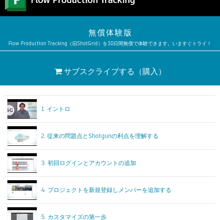
無償体験版
Flow Production Tracking（旧ShotGrid）を30日間無償で体験できます。いますぐトライ！
サブスクライブする
（購入）
1. イントロ
2. 従来の問題点とShotgunの利点を理解する
3. 初回ログインとアカウントの追加
4. プロジェクトを新規登録しメンバーを追加する
5. カスタマイズの第一歩