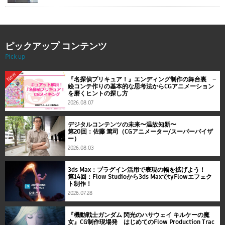
ピックアップ コンテンツ
Pick up
New
『名探偵プリキュア！』エンディング制作の舞台裏 ―
絵コンテ作りの基本的な思考法からCGアニメーション
を磨くヒントの探し方
2026.08.07
デジタルコンテンツの未来〜温故知新〜
第20回：佐藤 篤司（CGアニメーター/スーパーバイザ
ー）
2026.08.03
3ds Max：プラグイン活用で表現の幅を拡げよう！
第14回：Flow Studioから3ds MaxでtyFlowエフェク
ト制作！
2026.07.28
『機動戦士ガンダム 閃光のハサウェイ キルケーの魔
女』CG制作現場発 はじめてのFlow Production Trac