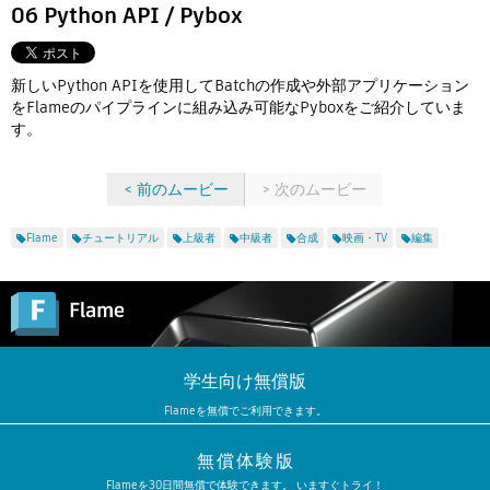
Flow Studio
06 Python API / Pybox
新しいPython APIを使用してBatchの作成や外部アプリケーション
をFlameのパイプラインに組み込み可能なPyboxをご紹介していま
す。
< 前のムービー
> 次のムービー
Flame
チュートリアル
上級者
中級者
合成
映画・TV
編集
学生向け無償版
Flameを無償でご利用できます。
無償体験版
Flameを30日間無償で体験できます。 いますぐトライ！