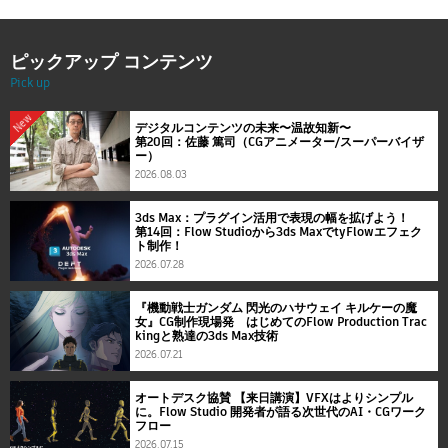
ピックアップ コンテンツ
Pick up
New
デジタルコンテンツの未来〜温故知新〜
第20回：佐藤 篤司（CGアニメーター/スーパーバイザ
ー）
2026.08.03
3ds Max：プラグイン活用で表現の幅を拡げよう！
第14回：Flow Studioから3ds MaxでtyFlowエフェク
ト制作！
2026.07.28
『機動戦士ガンダム 閃光のハサウェイ キルケーの魔
女』CG制作現場発 はじめてのFlow Production Trac
kingと熟達の3ds Max技術
2026.07.21
オートデスク協賛 【来日講演】VFXはよりシンプル
に。Flow Studio 開発者が語る次世代のAI・CGワーク
フロー
2026.07.15