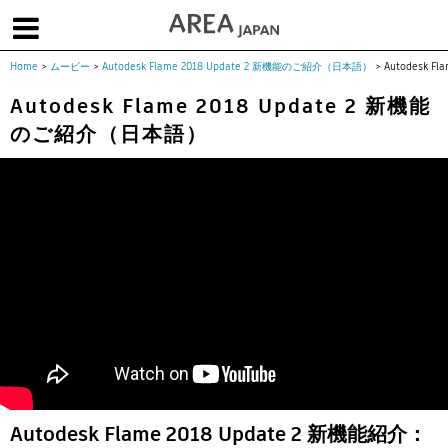
Home
>
ムービー
>
Autodesk Flame 2018 Update 2 新機能のご紹介（日本語）
>
Autodesk Fl
体験版で始める
学生向け無償版
ソフトを購入
Autodesk Flame 2018 Update 2 新機能
のご紹介（日本語）
|
|
|
About us
フォーラム
お問合せ
メールマガジン
コラム
チュートリアル
ユーザー事例
Columns
Tutorials
User Stories
ムービー
イベント
プロダクト
Movies
Events
Products
求人
Jobs
注目のキーワード
インディー版
3DCGとは
ゲーム開発
建築・製造
アニメ
教育機関・学生
Flow Production Tracking（旧ShotGrid）
Autodesk Flame 2018 Update 2 新機能紹介：