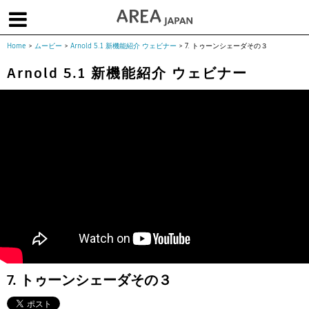
Home
>
ムービー
>
Arnold 5.1 新機能紹介 ウェビナー
>
7. トゥーンシェーダその３
体験版で始める
学生向け無償版
ソフトを購入
Arnold 5.1 新機能紹介 ウェビナー
|
|
|
About us
フォーラム
お問合せ
メールマガジン
コラム
チュートリアル
ユーザー事例
Columns
Tutorials
User Stories
ムービー
イベント
プロダクト
Movies
Events
Products
求人
Jobs
注目のキーワード
インディー版
3DCGとは
ゲーム開発
建築・製造
アニメ
教育機関・学生
7. トゥーンシェーダその３
Flow Production Tracking（旧ShotGrid）