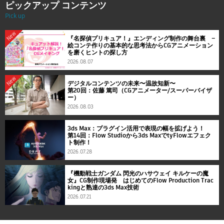
ピックアップ コンテンツ
Pick up
New
『名探偵プリキュア！』エンディング制作の舞台裏 ―
絵コンテ作りの基本的な思考法からCGアニメーション
を磨くヒントの探し方
2026.08.07
New
デジタルコンテンツの未来〜温故知新〜
第20回：佐藤 篤司（CGアニメーター/スーパーバイザ
ー）
2026.08.03
3ds Max：プラグイン活用で表現の幅を拡げよう！
第14回：Flow Studioから3ds MaxでtyFlowエフェク
ト制作！
2026.07.28
『機動戦士ガンダム 閃光のハサウェイ キルケーの魔
女』CG制作現場発 はじめてのFlow Production Trac
kingと熟達の3ds Max技術
2026.07.21