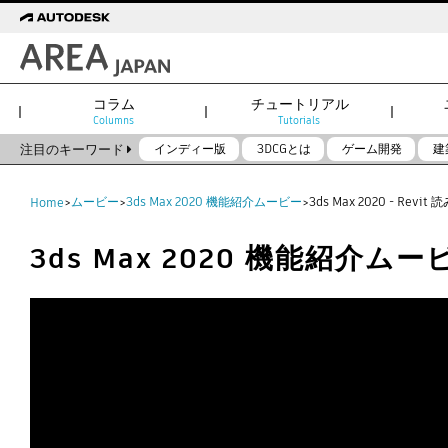
コラム
チュートリアル
Columns
Tutorials
注目のキーワード
インディー版
3DCGとは
ゲーム開発
建
ムービー
3ds Max 2020 機能紹介ムービー
3ds Max 2020 - Revit
Home
>
>
>
3ds Max 2020 機能紹介ムー