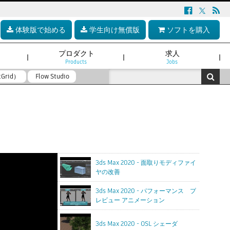
体験版で始める
学生向け無償版
ソフトを購入
プロダクト
求人
Products
Jobs
tGrid）
Flow Studio
3ds Max 2020 - 面取りモディファイ
ヤの改善
3ds Max 2020 - パフォーマンス プ
レビュー アニメーション
3ds Max 2020 - OSL シェーダ