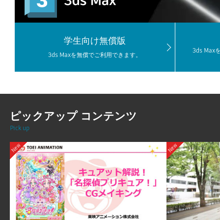
学生向け無償版
3ds M
3ds Maxを無償でご利用できます。
ピックアップ コンテンツ
Pick up
New
New