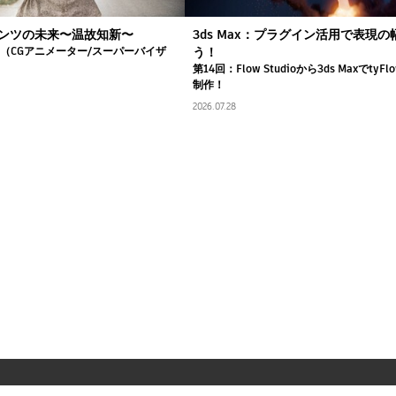
ンツの未来〜温故知新〜
3ds Max：プラグイン活用で表現
司（CGアニメーター/スーパーバイザ
う！
第14回：Flow Studioから3ds Maxでty
制作！
2026.07.28