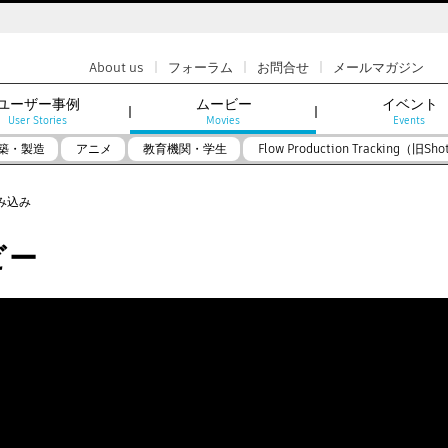
|
|
|
About us
フォーラム
お問合せ
メールマガジン
ユーザー事例
ムービー
イベント
User Stories
Movies
Events
築・製造
アニメ
教育機関・学生
Flow Production Tracking（旧Sho
 読み込み
ビー