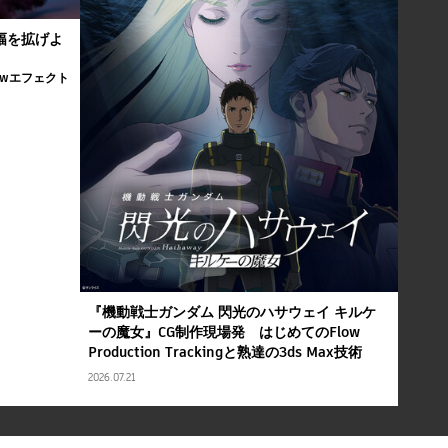
の幅を拡げよ
Flowエフェクト
『機動戦士ガンダム 閃光のハサウェイ キルケ
ーの魔女』CG制作現場発 はじめてのFlow
Production Trackingと熟達の3ds Max技術
2026.07.21