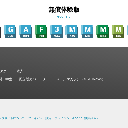
無償体験版
Free Trial
ダクト
求人
関・学生
認定販売パートナー
メールマガジン（M&E iNews）
ェブサイトについて
プライバシー設定
プライバシー/Cookie（更新済み）