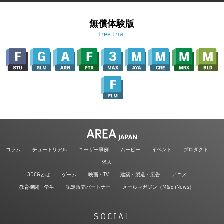
無償体験版
Free Trial
コラム
チュートリアル
ユーザー事例
ムービー
イベント
プロダクト
求人
3DCGとは
ゲーム
映画・TV
建築・製造・広告
アニメ
教育機関・学生
認定販売パートナー
メールマガジン（M&E iNews）
SOCIAL