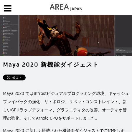
体験版で始める
学生向け無償版
ソフトを購入
|
|
|
About us
フォーラム
お問合せ
メールマガジン
コラム
チュートリアル
ユーザー事例
Columns
Tutorials
User Stories
Maya 2020 新機能ダイジェスト
ムービー
イベント
プロダクト
Movies
Events
Products
求人
Jobs
Maya 2020 ではBifrostビジュアルプログラミング環境、キャッシュ
注目のキーワード
インディー版
プレイバックの強化、リトポロジ、リベットコンストレイント、新
3DCGとは
ゲーム開発
建築・製造
しいGPUラップデフォーマ、グラフエディタの改善、オーディオ管
アニメ
教育機関・学生
理の強化、そしてArnold GPUをサポートしました。
Flow Production Tracking（旧ShotGrid）
Maya 2020 に新しく搭載された機能をダイジェストでご紹介しま