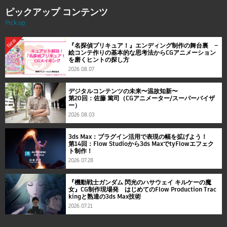
ピックアップ コンテンツ
Pick up
New
『名探偵プリキュア！』エンディング制作の舞台裏 ―
絵コンテ作りの基本的な思考法からCGアニメーション
を磨くヒントの探し方
2026.08.07
デジタルコンテンツの未来〜温故知新〜
第20回：佐藤 篤司（CGアニメーター/スーパーバイザ
ー）
2026.08.03
3ds Max：プラグイン活用で表現の幅を拡げよう！
第14回：Flow Studioから3ds MaxでtyFlowエフェク
ト制作！
2026.07.28
『機動戦士ガンダム 閃光のハサウェイ キルケーの魔
女』CG制作現場発 はじめてのFlow Production Trac
kingと熟達の3ds Max技術
2026.07.21