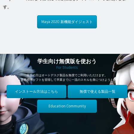
Flow Studio
す。
Maya 2020 新機能ダイジェスト
学生向け無償版を使おう
For Students
学生の方はオートデスク製品を無償でご利用いただけます。
業界標準ソフトを習得して卒業までに一流のスキルを身につけよう！
インストール方法はこちら
無償で使える製品一覧
Education Community