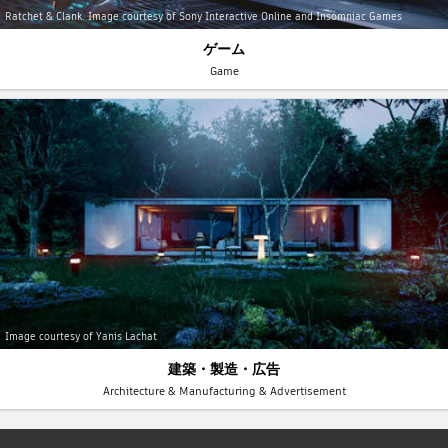
Ratchet & Clank. Image courtesy of Sony Interactive Online and Insomniac Games
ゲーム
Game
Image courtesy of Yanis Lachat
建築・製造・広告
Architecture & Manufacturing & Advertisement