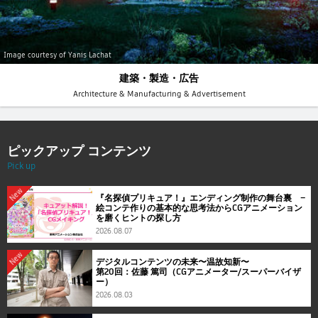
Image courtesy of Yanis Lachat
建築・製造・広告
Architecture & Manufacturing & Advertisement
ピックアップ コンテンツ
Pick up
New
『名探偵プリキュア！』エンディング制作の舞台裏 ―
絵コンテ作りの基本的な思考法からCGアニメーション
を磨くヒントの探し方
2026.08.07
New
デジタルコンテンツの未来〜温故知新〜
第20回：佐藤 篤司（CGアニメーター/スーパーバイザ
ー）
2026.08.03