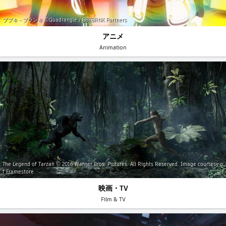
ブブキ・ブランキ ©Quadrangle / BBKBRNK Partners
アニメ
Animation
The Legend of Tarzan © 2016 Warner Bros. Pictures. All Rights Reserved. Image courtesy o
f Framestore
映画・TV
Film & TV