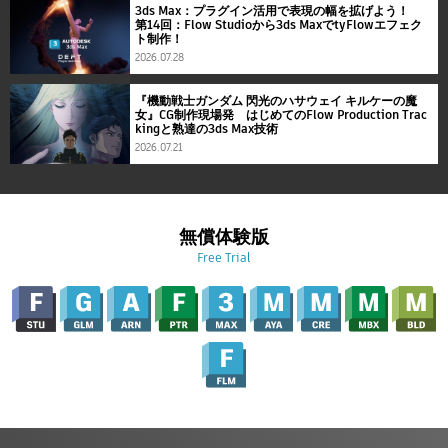
3ds Max：プラグイン活用で表現の幅を拡げよう！
第14回：Flow Studioから3ds MaxでtyFlowエフェク
ト制作！
2026.07.28
『機動戦士ガンダム 閃光のハサウェイ キルケーの魔
女』CG制作現場発 はじめてのFlow Production Trac
kingと熟達の3ds Max技術
2026.07.21
無償体験版
Free Trial