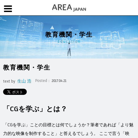
体験版で始める
学生向け無償版
ソフトを購入
教育機関・学生
|
|
|
About us
フォーラム
お問合せ
メールマガジン
Education
コラム
チュートリアル
ユーザー事例
Columns
Tutorials
User Stories
教育機関・学生
ムービー
イベント
プロダクト
Movies
Events
Products
生山 浩
Posted：
text by
2017.04.21
求人
Jobs
注目のキーワード
インディー版
「CGを学ぶ」とは？
3DCGとは
ゲーム開発
建築・製造
アニメ
教育機関・学生
「CGを学ぶ」ことの目標とは何でしょうか？筆者であれば「より魅
Flow Production Tracking（旧ShotGrid）
力的な映像を制作すること」と答えるでしょう。 ここで言う「映