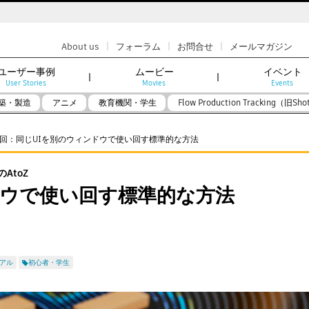
|
|
|
About us
フォーラム
お問合せ
メールマガジン
ユーザー事例
ムービー
イベント
User Stories
Movies
Events
築・製造
アニメ
教育機関・学生
Flow Production Tracking（旧Sho
13回：同じUIを別のウィンドウで使い回す標準的な方法
AtoZ
ンドウで使い回す標準的な方法
アル
初心者・学生