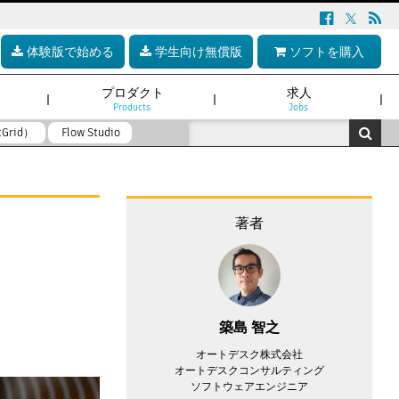
体験版で始める
学生向け無償版
ソフトを購入
プロダクト
求人
Products
Jobs
tGrid）
Flow Studio
著者
築島 智之
オートデスク株式会社
オートデスクコンサルティング
ソフトウェアエンジニア