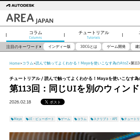
コラム
チュートリアル
Columns
Tutorials
注目のキーワード
インディー版
3DCGとは
ゲーム開発
建
コラム
読んで触ってよくわかる！Mayaを使いこなす為のAtoZ
第1
Home
>
>
>
チュートリアル / 読んで触ってよくわかる！Mayaを使いこなす為の
第113回：同じUIを別のウィ
2026.02.18
Maya
UI・ビューポート
ゲーム
コラム
スクリプト・API
チュートリ