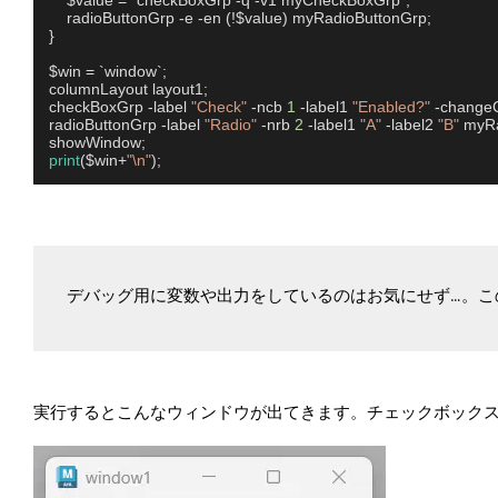
    $value = `checkBoxGrp -q -v1 myCheckBoxGrp`;

    radioButtonGrp -e -en (!$value) myRadioButtonGrp;

}

$win = `window`;

columnLayout layout1;

checkBoxGrp -label 
"Check"
 -ncb 
1
 -label1 
"Enabled?"
 -chang
radioButtonGrp -label 
"Radio"
 -nrb 
2
 -label1 
"A"
 -label2 
"B"
 myRa
print
($win+
"\n"
デバッグ用に変数や出力をしているのはお気にせず…。こ
実行するとこんなウィンドウが出てきます。チェックボックスを