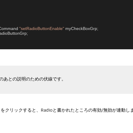
eCommand 
"setRadioButtonEnable"
 myCheckBoxGrp;

dioButtonGrp;

のあとの説明のための伏線です。
クリックすると、Radioと書かれたところの有効/無効が連動し