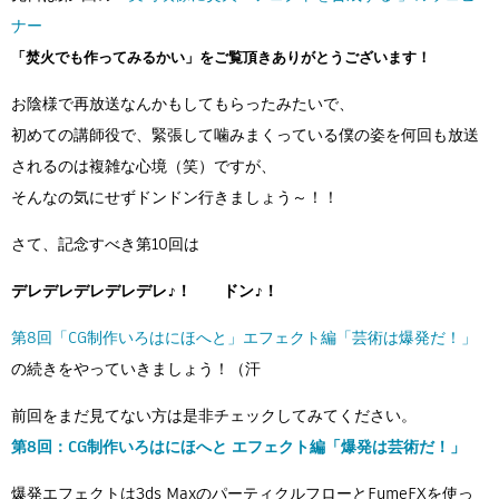
Flow Studio
ナー
「焚火でも作ってみるかい」をご覧頂きありがとうございます！
お陰様で再放送なんかもしてもらったみたいで、
初めての講師役で、緊張して噛みまくっている僕の姿を何回も放送
されるのは複雑な心境（笑）ですが、
そんなの気にせずドンドン行きましょう～！！
さて、記念すべき第10回は
デレデレデレデレデレ♪！ ドン♪！
第8回「CG制作いろはにほへと」エフェクト編「芸術は爆発だ！」
の続きをやっていきましょう！（汗
前回をまだ見てない方は是非チェックしてみてください。
第8回：CG制作いろはにほへと エフェクト編「爆発は芸術だ！」
爆発エフェクトは3ds MaxのパーティクルフローとFumeFXを使っ