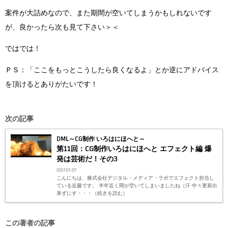
案件が大詰めなので、また期間が空いてしまうかもしれないです
が、良かったら次も見て下さい＞＜
ではでは！
ＰＳ：「ここをもっとこうしたら良くなるよ」とか逆にアドバイス
を頂けるとありがたいです！
次の記事
DML～CG制作 いろはにほへと～
第11回：CG制作いろはにほへと エフェクト編 爆
発は芸術だ！その3
2017.03.07
こんにちは、株式会社デジタル・メディア・ラボでエフェクト担当し
ている近藤です。 半年近く間が空いてしまいましたね（汗 中々更新出
来ずにす・・・（続きを読む）
この著者の記事