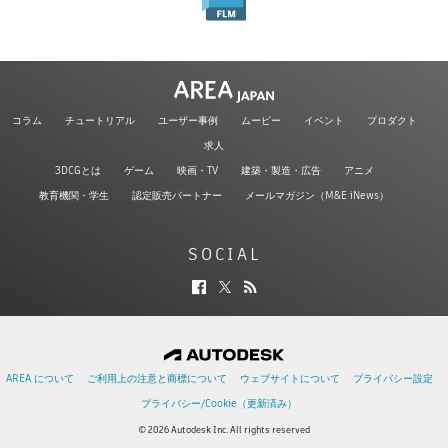
コラム
チュートリアル
ユーザー事例
ムービー
イベント
プロダクト
求人
3DCGとは
ゲーム
映画・TV
建築・製造・広告
アニメ
教育機関・学生
認定販売パートナー
メールマガジン（M&E iNews）
SOCIAL
AREA について
ご利用上の注意と商標について
ウェブサイトについて
プライバシー設定
プライバシー/Cookie（更新済み）
© 2026 Autodesk Inc. All rights reserved