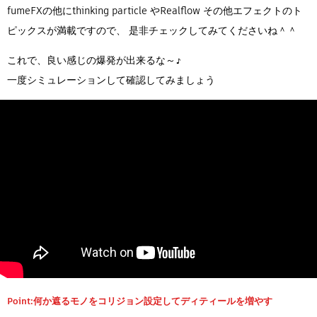
fumeFXの他にthinking particle やRealflow その他エフェクトのト
ピックスが満載ですので、 是非チェックしてみてくださいね＾＾
これで、良い感じの爆発が出来るな～♪
一度シミュレーションして確認してみましょう
Point:何か遮るモノをコリジョン設定してディティールを増やす