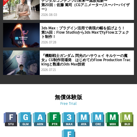
デジタルコンテンツの未来〜温故知新〜
第20回：佐藤 篤司（CGアニメーター/スーパーバイザ
ー）
2026.08.03
3ds Max：プラグイン活用で表現の幅を拡げよう！
第14回：Flow Studioから3ds MaxでtyFlowエフェク
ト制作！
2026.07.28
『機動戦士ガンダム 閃光のハサウェイ キルケーの魔
女』CG制作現場発 はじめてのFlow Production Trac
kingと熟達の3ds Max技術
2026.07.21
無償体験版
Free Trial