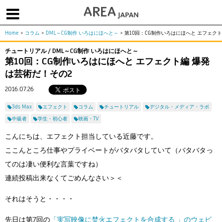
Home
>
コラム
>
DML～CG制作 いろはにほへと～
>
第10回：CG制作いろはにほへと エフェク
体験版で始める
学生向け無償版
ソフトを購入
チュートリアル / DML～CG制作 いろはにほへと～
第10回：CG制作いろはにほへと エフェクト編 爆発
|
|
|
About us
フォーラム
お問合せ
メールマガジン
は芸術だ！その2
コラム
チュートリアル
ユーザー事例
2016.07.26
Columns
Tutorials
User Stories
3ds Max
エフェクト
コラム
チュートリアル
デジタル・メディア・ラボ
ムービー
イベント
プロダクト
中級者
学生・初心者
映画・TV
Movies
Events
Products
こんにちは、エフェクト担当している近藤です。
求人
Jobs
ここんところ仕事やプライベートがバタバタしていて（バタバタっ
注目のキーワード
てのは凄い便利な言葉ですね）
インディー版
連続投稿出来なくてごめんなさい＞＜
3DCGとは
ゲーム開発
建築・製造
アニメ
教育機関・学生
それはそうと・・・・
Flow Production Tracking（旧ShotGrid）
先日は第7回の
「実写映像に焚火エフェクトを合成する 」のウェビ