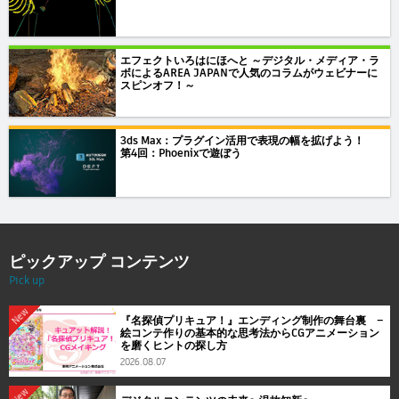
エフェクトいろはにほへと ～デジタル・メディア・ラ
ボによるAREA JAPANで人気のコラムがウェビナーに
スピンオフ！～
3ds Max：プラグイン活用で表現の幅を拡げよう！
第4回：Phoenixで遊ぼう
ピックアップ コンテンツ
Pick up
New
『名探偵プリキュア！』エンディング制作の舞台裏 ―
絵コンテ作りの基本的な思考法からCGアニメーション
を磨くヒントの探し方
2026.08.07
New