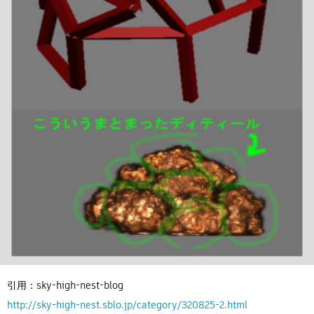
引用：sky-high-nest-blog
http://sky-high-nest.sblo.jp/category/320825-2.html