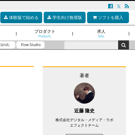
体験版で始める
学生向け無償版
ソフトを購入
プロダクト
求人
Products
Jobs
tGrid）
Flow Studio
著者
近藤 隆史
株式会社デジタル・メディア・ラボ
エフェクトチーム