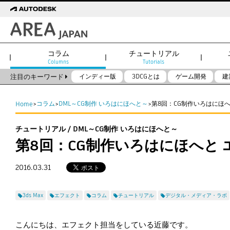
コラム
チュートリアル
Columns
Tutorials
注目のキーワード
インディー版
3DCGとは
ゲーム開発
建
コラム
DML～CG制作 いろはにほへと～
第8回：CG制作いろはにほ
Home
>
>
>
チュートリアル / DML～CG制作 いろはにほへと～
第8回：CG制作いろはにほへと 
2016.03.31
3ds Max
エフェクト
コラム
チュートリアル
デジタル・メディア・ラボ
こんにちは、エフェクト担当をしている近藤です。