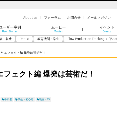
|
|
|
About us
フォーラム
お問合せ
メールマガジン
ユーザー事例
ムービー
イベント
User Stories
Movies
Events
築・製造
アニメ
教育機関・学生
Flow Production Tracking（旧Sho
へと エフェクト編 爆発は芸術だ！
エフェクト編 爆発は芸術だ！
中級者
学生・初心者
映画・TV