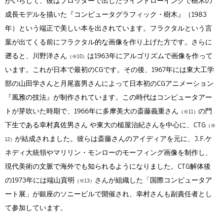
がいらして、彼はプロッターで出したラインドローイングで樹木の
成長モデルを描いた『コンピュータグラフィック・樹木』（1983
年）という端正で美しい本を出されています。フラクタルという言
葉が出てくる前にフラクタル的な画像を作り上げた方です。さらに
遡ると、川野洋さん
は1963年にアルゴリズムで画像を作って
います。これが日本で最初のCGです。その後、1967年には東大工学
部の山田学さんと月尾嘉男さんによって日本初のCGアニメーション
『風雅の技法』が制作されています。この時代はコンピュータアー
トが芽吹いた時期で、1966年に多摩美大の斎藤義重さん
の門
下生である幸村真佐男さん や東大の槌屋治紀さんを中心に、CTG
が結成されました。彼らは斎藤さんのアイディアを元に、J.F.ケ
ネディ大統領やマリリン・モンローのモーフィング画像を制作し、
現代美術の文脈で海外でも知られるようになりました。CTG解体後
の1973年には端山貢明
さんが組織した「国際コンピュータア
ート展」が銀座のソニービルで開催され、幸村さんも副責任者とし
て参加しています。