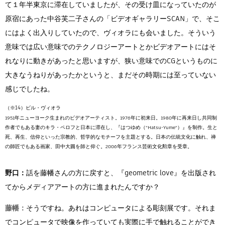
て１年半東京に滞在していましたが、その受け皿になっていたのが
原宿にあった中谷芙二子さんの「ビデオギャラリーSCAN」で、そこ
にはよく出入りしていたので、ヴィオラにも会いました。そういう
意味では広い意味でのテクノロジーアートとかビデオアートにはそ
れなりに動きがあったと思いますが、狭い意味でのCGというものに
大きなうねりがあったかというと、まだその時期には至っていない
感じでしたね。
ビル・ヴィオラ
1951年ニューヨーク生まれのビデオアーティスト。1976年に初来日。1980年に再来日し共同制
作者でもある妻のキラ・ペロフと日本に滞在し、『はつゆめ（"Hatsu-Yume"）』を制作。生と
死、再生、信仰といった宗教的、哲学的なモチーフを主題とする。日本の伝統文化に触れ、禅
の師匠でもある画家、田中大圓を師と仰ぐ。2006年フランス芸術文化勲章を受章。
野口：
話を藤幡さんの方に戻すと、『geometric love』を出版され
てからメディアアートの方に進まれたんですか？
藤幡：
そうですね。あれはコンピュータによる彫刻展です。それま
でコンピュータで映像を作っていても実際に手で触れることができ