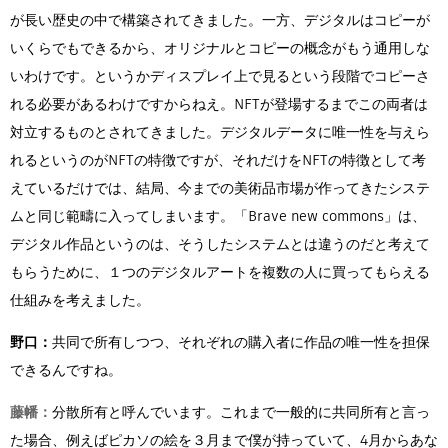
が長い歴史の中で構築されてきました。一方、デジタルはコピーが
いくらでもできるから、オリジナルとコピーの概念がもう通用しな
いわけです。というかディスプレイ上で見るという段階でコピーさ
れる必要があるわけですからねえ。NFTが登場するまでこの両者は
対立するものとされてきました。デジタルデータに唯一性を与えら
れるというのがNFTの特徴ですが、それだけをNFTの特徴として考
えているだけでは、結局、今までの美術品市場が作ってきたシステ
ムと同じ範疇に入ってしまいます。「Brave new commons」は、
デジタル作品というのは、そうしたシステムとは違うのだと考えて
もらうために、１つのデジタルアートを複数の人に買ってもらえる
仕組みを考えました。
野口：
共同で所有しつつ、それぞれの購入者に作品の唯一性を担保
できるんですね。
藤幡：
分散所有と呼んでいます。これまで一般的に共同所有と言っ
た場合、例えばピカソの絵を３月まで僕が持っていて、4月からあな