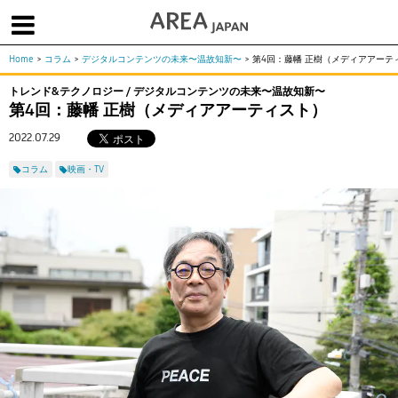
Home
>
コラム
>
デジタルコンテンツの未来〜温故知新〜
>
第4回：藤幡 正樹（メディアアーテ
体験版で始める
学生向け無償版
ソフトを購入
トレンド&テクノロジー / デジタルコンテンツの未来〜温故知新〜
第4回：藤幡 正樹（メディアアーティスト）
|
|
|
About us
フォーラム
お問合せ
メールマガジン
2022.07.29
コラム
チュートリアル
ユーザー事例
コラム
映画・TV
Columns
Tutorials
User Stories
ムービー
イベント
プロダクト
Movies
Events
Products
求人
Jobs
注目のキーワード
インディー版
3DCGとは
ゲーム開発
建築・製造
アニメ
教育機関・学生
Flow Production Tracking（旧ShotGrid）