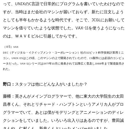
って、UNIXのC言語で日常的にプログラムを書いていたわけなので
すが、当時はまだ会社のマシンが届いておらず、新たに注文しよう
としても半年もかかるような時代です。そこで、JCGLにお願いして
マシンを借りていたような状態でした。VAX-11を使うようになった
のは、ＷＡＶＥビルに引越してからです。
VAX
DEC（ディジタル・イクイップメント・コーポレーション）社の32ビット科学技術計算用ミニ
コン。UNIX OSはこの頃、このマシンの上で開発されていたので、CG製作には必須のコンピュ
ータだった。VAX-11シリーズは1977年10月に発表されて以降広く普及し1988年まで製造販売さ
れた。
野口：
スタッフは他にどんな人がいましたか？
藤幡：
英さんがメインプログラマーで、他に東大の大学院生の太田
昌孝くん、それとリチャード・ハンプトンというアメリカ人がプロ
グラマーでいて、あとは僕がモデリングとアニメーションのディレ
クションをしていました。いろいろ出入りはあるのですが、豊田誠
さんや、仁村くん、新井くんといったメンバーがいました。