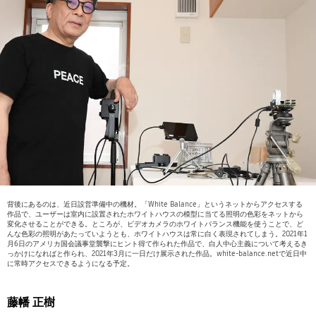
背後にあるのは、近日設営準備中の機材。「White Balance」というネットからアクセスする
作品で、ユーザーは室内に設置されたホワイトハウスの模型に当てる照明の色彩をネットから
変化させることができる。ところが、ビデオカメラのホワイトバランス機能を使うことで、ど
んな色彩の照明があたっていようとも、ホワイトハウスは常に白く表現されてしまう。2021年1
月6日のアメリカ国会議事堂襲撃にヒント得て作られた作品で、白人中心主義について考えるき
っかけになればと作られ、2021年3月に一日だけ展示された作品。white-balance.netで近日中
に常時アクセスできるようになる予定。
藤幡 正樹