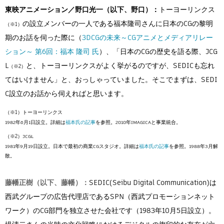
東映アニメーション／野口光一（以下、野口）：
トーヨーリンクス
の設立メンバーの一人である福本隆司さんに日本のCGの黎明
期のお話を伺った際に（
3DCGの未来～CGアニメとメディアリレー
ション～ 第6回：福本 隆司 氏
）、「日本のCGの歴史を語る際、JCG
L
と、トーヨーリンクスがよく挙がるのですが、SEDICも忘れ
てはいけません」と、おっしゃっていました。そこでまずは、SEDI
C設立のお話から伺えればと思います。
トーヨーリンクス
1982年6月1日設立。詳細は
福本氏の記事
を参照。2010年IMAGICAと事業統合。
JCGL
1981年9月19日設立。日本で最初の商業CGスタジオ。詳細は
福本氏の記事
を参照。1988年3月解
散。
藤幡正樹（以下、藤幡）：
SEDIC(Seibu Digital Communication)は
西武グループの広告代理店であるSPN（西武プロモーションネット
ワーク）のCG部門を独立させた会社です（1983年10月5日設立）。