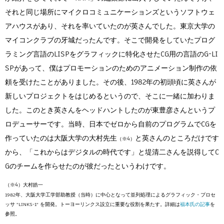
それと同じ場所にマイクロコミュニケーションズというソフトウェ
アハウスがあり、それを率いていたのが英さんでした。東京大学の
マイコンクラブの牙城だったんです。そこで開発をしていたプログ
ラミング言語のLISPをグラフィックに特化させたCG用の言語のG-LI
SPがあって、僕はプロモーションのためのアニメーション制作の依
頼を受けたことがありました。その後、1982年の初頭頃に英さんが
新しいプロジェクトをはじめるというので、そこに一緒に加わりま
した。このとき英さんをヘッドハントしたのが東豊彦さんというプ
ロデューサーです。当時、日本でゼロから自前のプログラムでCGを
作っていたのは大阪大学の大村先生
と英さんのところだけです
から、「これからはデジタルの時代です」と堤清二さんを説得してC
Gのチームを作らせたのが彼だったというわけです。
大村皓一
1982年、大阪大学工学部助教授（当時）に中心となって並列処理によるグラフィック・プロセ
ッサ "LINKS-1" を開発。トーヨーリンクス設立に重要な役割を果たす。詳細は
福本氏の記事
を
参照。