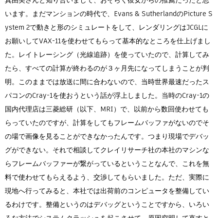
います。まだマンションの時代で、Evans & SutherlandのPicture S
ystem 2で動きと形のシミュレートをして、レンダリングはJCGLに
お願いしてVAX-11を使わせてもらって基本的なところを仕上げまし
た。レイトレーシング（光線追跡）を使っていたので、計算してみ
たら、すべての計算が終わるのが３ヶ月先になってしまうことが判
明。このままでは放送に間に合わないので、当時世界最速だったス
パコンのCray-1を使おうという話が浮上しました。当時のCray-1の
国内代理店は三菱総研（以下、MRI）で、以前から数回使わせても
らっていたのですが、計算をしてもフレームバッファがないのでそ
の場で画像を見ることができなかったんです。つまり現場でデバッ
グができない。それで相談してクレイリサーチ社の本社のマシンな
らフレームバッファーが繋がっているということなんで、これを無
料で使わせてもらえるよう、交渉してもらいました。ただ、実際に
現地へ行ってみると、本社では出荷前のコンピュータを整備してい
るわけです。整備というのはデバッグということですから、いろい
ろな方法でシステムクラッシュを起こさせて、原因究明して直すと