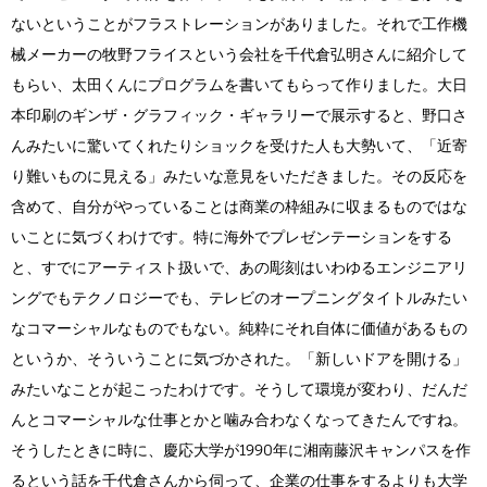
ないということがフラストレーションがありました。それで工作機
械メーカーの牧野フライスという会社を千代倉弘明さんに紹介して
もらい、太田くんにプログラムを書いてもらって作りました。大日
本印刷のギンザ・グラフィック・ギャラリーで展示すると、野口さ
んみたいに驚いてくれたりショックを受けた人も大勢いて、「近寄
り難いものに見える」みたいな意見をいただきました。その反応を
含めて、自分がやっていることは商業の枠組みに収まるものではな
いことに気づくわけです。特に海外でプレゼンテーションをする
と、すでにアーティスト扱いで、あの彫刻はいわゆるエンジニアリ
ングでもテクノロジーでも、テレビのオープニングタイトルみたい
なコマーシャルなものでもない。純粋にそれ自体に価値があるもの
というか、そういうことに気づかされた。「新しいドアを開ける」
みたいなことが起こったわけです。そうして環境が変わり、だんだ
んとコマーシャルな仕事とかと噛み合わなくなってきたんですね。
そうしたときに時に、慶応大学が1990年に湘南藤沢キャンパスを作
るという話を千代倉さんから伺って、企業の仕事をするよりも大学