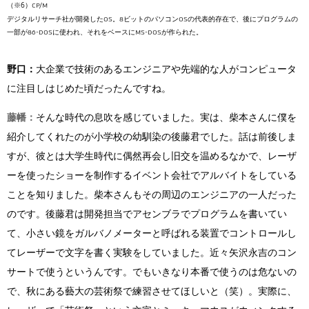
CP/M
デジタルリサーチ社が開発したOS。8ビットのパソコンOSの代表的存在で、後にプログラムの
一部が86-DOSに使われ、それをベースにMS-DOSが作られた。
野口：
大企業で技術のあるエンジニアや先端的な人がコンピュータ
に注目しはじめた頃だったんですね。
藤幡：
そんな時代の息吹を感じていました。実は、柴本さんに僕を
紹介してくれたのが小学校の幼馴染の後藤君でした。話は前後しま
すが、彼とは大学生時代に偶然再会し旧交を温めるなかで、レーザ
ーを使ったショーを制作するイベント会社でアルバイトをしている
ことを知りました。柴本さんもその周辺のエンジニアの一人だった
のです。後藤君は開発担当でアセンブラでプログラムを書いてい
て、小さい鏡をガルバノメーターと呼ばれる装置でコントロールし
てレーザーで文字を書く実験をしていました。近々矢沢永吉のコン
サートで使うというんです。でもいきなり本番で使うのは危ないの
で、秋にある藝大の芸術祭で練習させてほしいと（笑）。実際に、