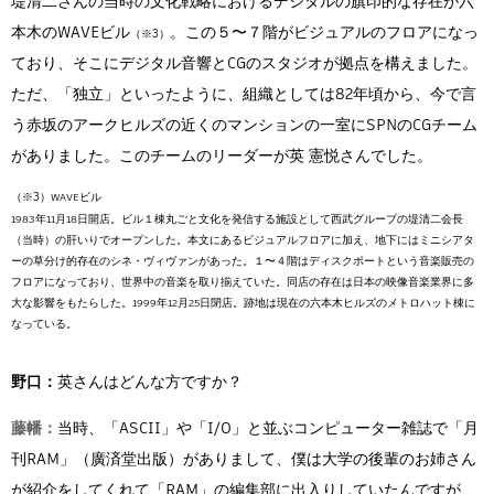
堤清二さんの当時の文化戦略におけるデジタルの旗印的な存在が六
本木のWAVEビル
。この５〜７階がビジュアルのフロアになっ
ており、そこにデジタル音響とCGのスタジオが拠点を構えました。
ただ、「独立」といったように、組織としては82年頃から、今で言
う赤坂のアークヒルズの近くのマンションの一室にSPNのCGチーム
がありました。このチームのリーダーが英 憲悦さんでした。
WAVEビル
1983年11月18日開店。ビル１棟丸ごと文化を発信する施設として西武グループの堤清二会長
（当時）の肝いりでオープンした。本文にあるビジュアルフロアに加え、地下にはミニシアタ
ーの草分け的存在のシネ・ヴィヴァンがあった。１〜４階はディスクポートという音楽販売の
フロアになっており、世界中の音楽を取り揃えていた。同店の存在は日本の映像音楽業界に多
大な影響をもたらした。1999年12月25日閉店。跡地は現在の六本木ヒルズのメトロハット棟に
なっている。
野口：
英さんはどんな方ですか？
藤幡：
当時、「ASCII」や「I/O」と並ぶコンピューター雑誌で「月
刊RAM」（廣済堂出版）がありまして、僕は大学の後輩のお姉さん
が紹介をしてくれて「RAM」の編集部に出入りしていたんですが、