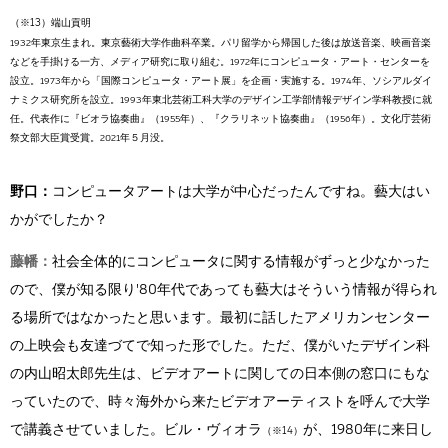
端山貢明
1932年東京生まれ。東京藝術大学作曲科卒業。パリ留学から帰国した後は放送音楽、映画音楽
などを手掛ける一方、メディア研究に取り組む。1972年にコンピュータ・アート・センターを
設立。1973年から「国際コンピュータ・アート展」を企画・実施する。1974年、ソシアルダイ
ナミクス研究所を設立。1993年東北芸術工科大学のデザイン工学部情報デザイン学科教授に就
任。代表作に『ビオラ協奏曲』（1955年）、『クラリネット協奏曲』（1956年）。文化庁芸術
祭文部大臣賞受賞。2021年５月没。
野口：
コンピュータアートは大学が中心だったんですね。藝大はい
かがでしたか？
藤幡：
社会全体的にコンピュータに関する情報がずっと少なかった
ので、僕が知る限り'80年代であっても藝大はそういう情報が得られ
る場所ではなかったと思います。最初に話したアメリカンセンター
の上映会も友達づてで知った形でした。ただ、僕がいたデザイン科
の内山昭太郎先生は、ビデオアートに関しての日本側の窓口にもな
っていたので、時々海外から来たビデオアーティストを呼んで大学
で講義させていました。ビル・ヴィオラ
が、1980年に来日し