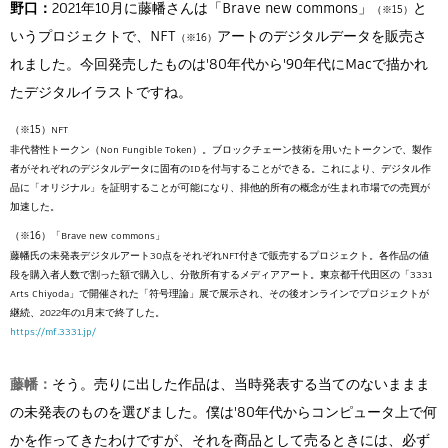
野口：
2021年10月に藤幡さんは「Brave new commons」
と
いうプロジェクトで、NFT
アートのデジタルデータを販売さ
れました。今回発売したものは'80年代から'90年代にMacで描かれ
たデジタルイラストですね。
NFT
非代替性トークン（Non Fungible Token）。ブロックチェーン技術を用いたトークンで、製作
者がそれぞれのデジタルデータに固有のIDを付与することができる。これにより、デジタル作
品に「オリジナル」を証明することが可能になり、排他的所有の概念が生まれ市場での売買が
加速した。
「Brave new commons」
藤幡氏の未発表デジタルアート30点をそれぞれNFT付きで販売するプロジェクト。各作品の値
段を購入者人数で割った額で購入し、分散所有するメディアアート。東京都千代田区の「3331
Arts Chiyoda」で開催された「符号理論」展で展示され、その後オンラインでプロジェクトが
継続、2022年の1月末で終了した。
https://mf.3331.jp/
藤幡：
そう。売りに出した作品は、当時発表する当てのないままま
の未発表のものを選びました。僕は'80年代からコンピュータ上で何
かを作ってきたわけですが、それを商品として売るときには、必ず