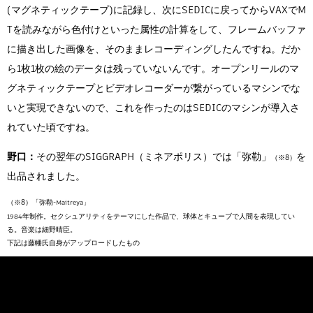
(マグネティックテープ)に記録し、次にSEDICに戻ってからVAXでM
Tを読みながら色付けといった属性の計算をして、フレームバッファ
に描き出した画像を、そのままレコーディングしたんですね。だか
ら1枚1枚の絵のデータは残っていないんです。オープンリールのマ
グネティックテープとビデオレコーダーが繋がっているマシンでな
いと実現できないので、これを作ったのはSEDICのマシンが導入さ
れていた頃ですね。
野口：
その翌年のSIGGRAPH（ミネアポリス）では「弥勒」
を
出品されました。
「弥勒-Maitreya」
1984年制作。セクシュアリティをテーマにした作品で、球体とキューブで人間を表現してい
る。音楽は細野晴臣。
下記は藤幡氏自身がアップロードしたもの