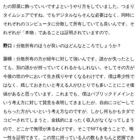
たの部屋に飾っていいですよというやり方をしていました。つまり
タイムシェアですね。でもデジタルならそんな必要はなく、同時に
それぞれのコンピュータに分散して所有していても良いんです。そ
れぞれが「本物」であることは証明されていますので。
野口：
分散所有のほうが良いのはどんなところでしょうか？
藤幡：
分散所有の方が経年に対して強いんです。誰かが失ったとし
ても、別の誰かが持っていてくれるかもしれない。そしてその方が
今後の世の中において生き残りやすくなるわけです。僕は希少性で
はなく、残しておきたいと考える人がひとりでも多いことにこそ価
値があると思っています。これまでも、僕はパブリックドメインと
いう考え方に対して賛意を表明してきましたが、自由にコピーして
もらった方がいいという考え方なのですが、しかし何もかもタダで
コピーされてしまうと、金銭的にまったく収入がなくなってしまう
ので、どこかで無理が来るわけです。そこでNFTを使うことで、唯
一性を証明できて、この世に持っている人の数もきちんと把握でき