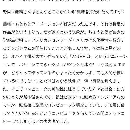
野口：
藤幡さんはどんなところからCGに興味を持たれたんですか？
藤幡：
もともとアニメーションが好きだったんです。それは特定の
作品がというよりも、絵が動くという現象が。ちょうど僕が藝大の
学部生の頃に、アメリカンセンターがアメリカの文化事情を紹介す
るシンポジウムを開催してたことがあるんです。その時に見たの
は、オハイオ州立大学が作っていた「ANIMA-II」というアニメーシ
ョンで、ポリゴンでできたクジラがグルグル泳ぐというCGなんです
が、どうやって作っているのかまったく分からず、でも人間が描い
ているのではないことだけはわかる映像で、強い衝撃を覚えまし
た。そこでコンピュータの可能性に注目していた方々と出会った方
のひとりが柴本猛さんです。彼はビクターに勤めるエンジニアなの
ですが、勤務後に副業でコンピュータを研究していて、デモ用に借
りてきたCP/M
というコンピュータを借りている間にデッドコ
ピーしてしまうほどの実力者でした。