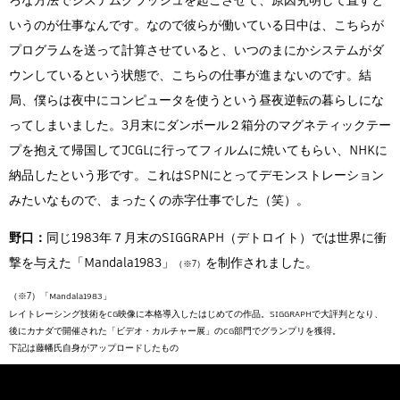
いうのが仕事なんです。なので彼らが働いている日中は、こちらが
プログラムを送って計算させていると、いつのまにかシステムがダ
ウンしているという状態で、こちらの仕事が進まないのです。結
局、僕らは夜中にコンピュータを使うという昼夜逆転の暮らしにな
ってしまいました。3月末にダンボール２箱分のマグネティックテー
プを抱えて帰国してJCGLに行ってフィルムに焼いてもらい、NHKに
納品したという形です。これはSPNにとってデモンストレーション
みたいなもので、まったくの赤字仕事でした（笑）。
野口：
同じ1983年７月末のSIGGRAPH（デトロイト）では世界に衝
撃を与えた「Mandala1983」
を制作されました。
「Mandala1983」
レイトレーシング技術をCG映像に本格導入したはじめての作品。SIGGRAPHで大評判となり、
後にカナダで開催された「ビデオ・カルチャー展」のCG部門でグランプリを獲得。
下記は藤幡氏自身がアップロードしたもの