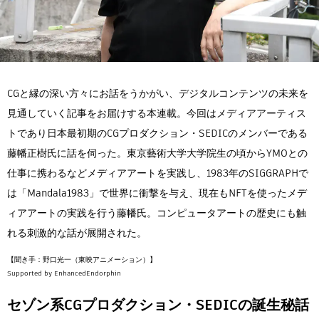
Flow Studio
CGと縁の深い方々にお話をうかがい、デジタルコンテンツの未来を
見通していく記事をお届けする本連載。今回はメディアアーティス
トであり日本最初期のCGプロダクション・SEDICのメンバーである
藤幡正樹氏に話を伺った。東京藝術大学大学院生の頃からYMOとの
仕事に携わるなどメディアアートを実践し、1983年のSIGGRAPHで
は「Mandala1983」で世界に衝撃を与え、現在もNFTを使ったメデ
ィアアートの実践を行う藤幡氏。コンピュータアートの歴史にも触
れる刺激的な話が展開された。
【聞き手：野口光一（東映アニメーション）】
Supported by EnhancedEndorphin
セゾン系CGプロダクション・SEDICの誕生秘話