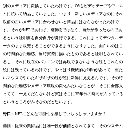
別のメディアに変換していたわけです。CGもビデオテープやフィル
ムに焼いて納品していました。つまり、新しいメディアなのにそれ
以前の古いメディアに合わせないと商品にはならなかったわけで
す。それがNFTであれば、複製物ではなく、自分が作ったものであ
るという証明書を自分自身が発行できる。これによってデジタルデ
ータのまま販売することができるようになりました。面白いのはこ
の時間的な距離感。当時実際に描いたものであると証明もされてい
るし、それに現在のパソコンでは再現できないような線もこれらの
絵には残っているわけです。やっぱり機械的な制約があって、重た
いマウスで引いたギザギザの線が逆に新鮮に見えるんです。その時
間的な距離感やメディア環境の変化みたいなことが、そこに全部入
ってて、一見くだらないけど実はそこに35年分の時間が入っている
というところがみそなのだと思います。
野口：
NFTにどんな可能性を感じていらっしゃいますか？
藤幡：
従来の美術品には唯一性が価値とされてきて、そのシステム