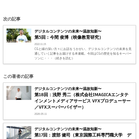
次の記事
デジタルコンテンツの未来〜温故知新〜
第5回：今間 俊博（映像教育研究）
2022.11.15
CGと縁の深い方々にお話をうかがい、デジタルコンテンツの未来を見
通していく記事をお届けする本連載。今回はCGの歴史を知るキーパー
ソンに・・・（続きを読む）
この著者の記事
デジタルコンテンツの未来〜温故知新〜
第18回：浅野 秀二（株式会社IMAGICAエンタテ
インメントメディアサービス VFXプロデューサー
／VFXスーパーバイザー）
2026.05.11
デジタルコンテンツの未来〜温故知新〜
第17回：渡部 健司（東京国際工科専門職大学 デ