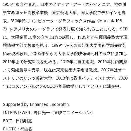
1956年東京生まれ。日本のメディア・アートのパイオニア。神奈川
県立希望ヶ丘高校卒業後、東京藝術大学、同大学院でデザインを専
攻。'80年代にコンピュータ・グラフィックス作品《Mandala198
3》をアメリカのシーグラフで発表し広く知られることになる。SED
IC、太陽企画CG室の立ち上げに参画し、1989年から慶應義塾大学環
境情報学部で教鞭を執り、1999年から東京芸術大学美術学部先端芸
術表現科教授、2005年から同大学大学院映像研究科の設立に参加し
2012年まで研究科長を勤める。2015年に自主退職。2016年に内閣府
より紫綬褒章を受章。現在は東京藝術大学名誉教授。2017年はオー
ストリアのリンツ美術大学、2018年は香港バプティスト大学、2020
年はロスアンゼルスのUCLAの客員教授としてアメリカに滞在中。
Supported by Enhanced Endorphin
INTERVIEWER : 野口光一（東映アニメーション）
EDIT : 日詰明嘉
PHOTO : 蟹由香