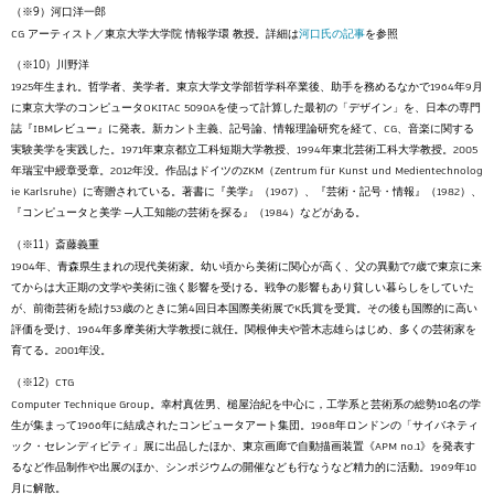
河口洋一郎
CG アーティスト／東京大学大学院 情報学環 教授。詳細は
河口氏の記事
を参照
川野洋
1925年生まれ。哲学者、美学者。東京大学文学部哲学科卒業後、助手を務めるなかで1964年9月
に東京大学のコンピュータOKITAC 5090Aを使って計算した最初の「デザイン」を、日本の専門
誌『IBMレビュー』に発表。新カント主義、記号論、情報理論研究を経て、CG、音楽に関する
実験美学を実践した。1971年東京都立工科短期大学教授、1994年東北芸術工科大学教授。2005
年瑞宝中綬章受章。2012年没。作品はドイツのZKM（Zentrum für Kunst und Medientechnolog
ie Karlsruhe）に寄贈されている。著書に『美学』（1967）、『芸術・記号・情報』（1982）、
『コンピュータと美学 ─人工知能の芸術を探る』（1984）などがある。
斎藤義重
1904年、青森県生まれの現代美術家。幼い頃から美術に関心が高く、父の異動で7歳で東京に来
てからは大正期の文学や美術に強く影響を受ける。戦争の影響もあり貧しい暮らしをしていた
が、前衛芸術を続け53歳のときに第4回日本国際美術展でK氏賞を受賞。その後も国際的に高い
評価を受け、1964年多摩美術大学教授に就任。関根伸夫や菅木志雄らはじめ、多くの芸術家を
育てる。2001年没。
CTG
Computer Technique Group。幸村真佐男、槌屋治紀を中心に，工学系と芸術系の総勢10名の学
生が集まって1966年に結成されたコンピュータアート集団。1968年ロンドンの「サイバネティ
ック・セレンディピティ」展に出品したほか、東京画廊で自動描画装置《APM no.1》を発表す
るなど作品制作や出展のほか、シンポジウムの開催なども行なうなど精力的に活動。1969年10
月に解散。