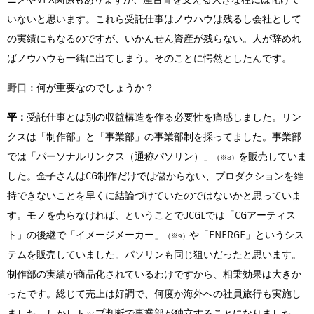
いないと思います。これら受託仕事はノウハウは残るし会社として
の実績にもなるのですが、いかんせん資産が残らない。人が辞めれ
ばノウハウも一緒に出てしまう。そのことに愕然としたんです。
野口：
何が重要なのでしょうか？
平：
受託仕事とは別の収益構造を作る必要性を痛感しました。リン
クスは「制作部」と「事業部」の事業部制を採ってました。事業部
では「パーソナルリンクス（通称パソリン）」
を販売していま
（※8）
した。金子さんはCG制作だけでは儲からない、プロダクションを維
持できないことを早くに結論づけていたのではないかと思っていま
す。モノを売らなければ、ということでJCGLでは「CGアーティス
ト」の後継で「イメージメーカー」
や「ENERGE」というシス
（※9）
テムを販売していました。パソリンも同じ狙いだったと思います。
制作部の実績が商品化されているわけですから、相乗効果は大きか
ったです。総じて売上は好調で、何度か海外への社員旅行も実施し
ました。しかしトップ判断で事業部が独立することになりました。