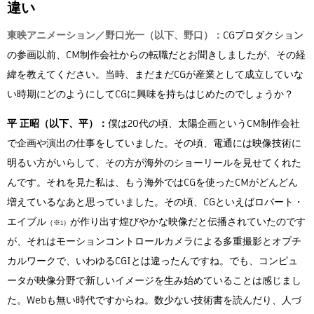
違い
東映アニメーション／野口光一（以下、野口）：
CGプロダクション
の参画以前、CM制作会社からの転職だとお聞きしましたが、その経
緯を教えてください。当時、まだまだCGが産業として成立していな
い時期にどのようにしてCGに興味を持ちはじめたのでしょうか？
平 正昭（以下、平）：
僕は20代の頃、太陽企画というCM制作会社
で企画や演出の仕事をしていました。その頃、電通には映像技術に
明るい方がいらして、その方が海外のショーリールを見せてくれた
んです。それを見た私は、もう海外ではCGを使ったCMがどんどん
増えているなあと思っていました。その頃、CGといえばロバート・
エイブル
が作り出す煌びやかな映像だと伝播されていたのです
（※1）
が、それはモーションコントロールカメラによる多重撮影とオプチ
カルワークで、いわゆるCGIとは違ったんですね。でも、コンピュ
ータが映像分野で新しいイメージを生み始めていることは感じまし
た。Webも無い時代ですからね。数少ない技術書を読んだり、人づ