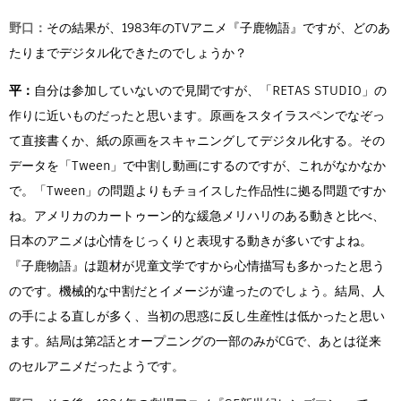
野口：
その結果が、1983年のTVアニメ『子鹿物語』ですが、どのあ
たりまでデジタル化できたのでしょうか？
平：
自分は参加していないので見聞ですが、「RETAS STUDIO」の
作りに近いものだったと思います。原画をスタイラスペンでなぞっ
て直接書くか、紙の原画をスキャニングしてデジタル化する。その
データを「Tween」で中割し動画にするのですが、これがなかなか
で。「Tween」の問題よりもチョイスした作品性に拠る問題ですか
ね。アメリカのカートゥーン的な緩急メリハリのある動きと比べ、
日本のアニメは心情をじっくりと表現する動きが多いですよね。
『子鹿物語』は題材が児童文学ですから心情描写も多かったと思う
のです。機械的な中割だとイメージが違ったのでしょう。結局、人
の手による直しが多く、当初の思惑に反し生産性は低かったと思い
ます。結局は第2話とオープニングの一部のみがCGで、あとは従来
のセルアニメだったようです。