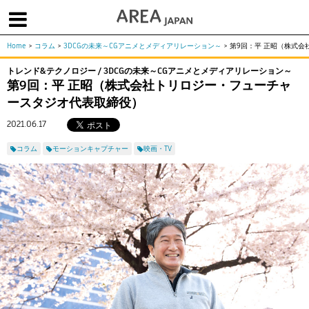
Home
>
コラム
>
3DCGの未来～CGアニメとメディアリレーション～
>
第9回：平 正昭（株式
体験版で始める
学生向け無償版
ソフトを購入
トレンド&テクノロジー / 3DCGの未来～CGアニメとメディアリレーション～
第9回：平 正昭（株式会社トリロジー・フューチャ
|
|
|
About us
フォーラム
お問合せ
メールマガジン
ースタジオ代表取締役）
コラム
チュートリアル
ユーザー事例
2021.06.17
Columns
Tutorials
User Stories
コラム
モーションキャプチャー
映画・TV
ムービー
イベント
プロダクト
Movies
Events
Products
求人
Jobs
注目のキーワード
インディー版
3DCGとは
ゲーム開発
建築・製造
アニメ
教育機関・学生
Flow Production Tracking（旧ShotGrid）