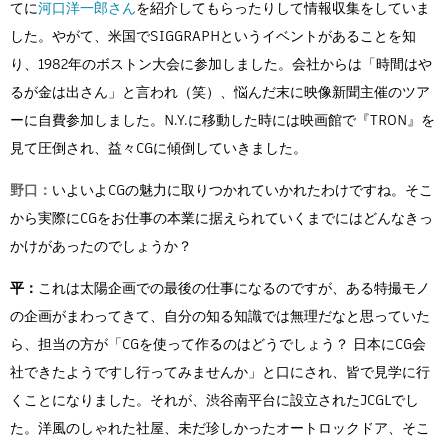
てに
河口洋一郎さん
を紹介してもらったりして情報収集をしていま
した。やがて、米国でSIGGRAPHというイベントがあることを知
り、1982年のボストン大会に参加しました。会社からは「時間はや
るが金は出さん」と言われ（笑）、悩んだ末に映像新聞主催のツア
ーに自費参加しました。N.Y.に移動した時には映画館で『TRON』を
見て圧倒され、益々CGに傾倒していきました。
野口：
いよいよCGの魅力に取りつかれていかれたわけですね。そこ
から実際にCGをお仕事の本業に据えられていくまでにはどんなきっ
かけがあったのでしょうか？
平：
これは太陽企画での最後の仕事になるのですが、ある特撮モノ
の企画がまわってきて、自分の知る知識では無理だなと思っていた
ら、担当の方が「CGを使って作るのはどうでしょう？ 日本にCG会
社できたようですし行ってみませんか」と口にされ、皆で見学に行
くことになりました。それが、渋谷南平台に設立されたJCGLでし
た。洋風のしゃれた社屋、未だ珍しかったオートロックドア、そこ