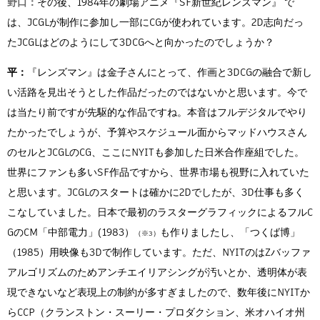
野口：
その後、1984年の劇場アニメ『SF新世紀レンズマン』 で
は、JCGLが制作に参加し一部にCGが使われています。2D志向だっ
たJCGLはどのようにして3DCGへと向かったのでしょうか？
平：
『レンズマン』は金子さんにとって、作画と3DCGの融合で新し
い活路を見出そうとした作品だったのではないかと思います。今で
は当たり前ですが先駆的な作品ですね。本音はフルデジタルでやり
たかったでしょうが、予算やスケジュール面からマッドハウスさん
のセルとJCGLのCG、ここにNYITも参加した日米合作座組でした。
世界にファンも多いSF作品ですから、世界市場も視野に入れていた
と思います。JCGLのスタートは確かに2Dでしたが、3D仕事も多く
こなしていました。日本で最初のラスターグラフィックによるフルC
GのCM「中部電力」(1983）
も作りましたし、「つくば博」
（※3）
（1985）用映像も3Dで制作しています。ただ、NYITのはZバッファ
アルゴリズムのためアンチエイリアシングが汚いとか、透明体が表
現できないなど表現上の制約が多すぎましたので、数年後にNYITか
らCCP（クランストン・スーリー・プロダクション、米オハイオ州