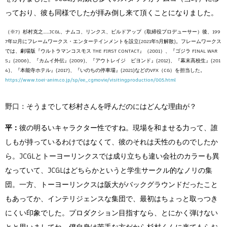
っており、彼も同様でしたが拝み倒し来て頂くことになりました。
（※7）杉村克之……JCGL、ナムコ、リンクス、ビルドアップ（取締役プロデューサー）後、199
7年12月にフレームワークス・エンターテインメントを設立(2021年5月解散)。フレームワークス
では、劇場版『ウルトラマンコスモス THE FIRST CONTACT』（2001）、『ゴジラ FINAL WAR
S』(2006)、『カムイ外伝』(2009)、『アウトレイジ ビヨンド』(2012)、『幕末高校生』(201
4)、『本能寺ホテル』(2017)、『いのちの停車場』(2021)などのVFX（CG）を担当した。
https://www.toei-anim.co.jp/sp/ee_cgmovie/visitingproduction/005.html
野口：
そうまでして杉村さんを呼んだのにはどんな理由が？
平：
彼の明るいキャラクター性ですね。現場を和ませる力って、誰
しもが持っているわけではなくて、彼のそれは天性のものでしたか
ら。JCGLとトーヨーリンクスでは成り立ちも違い会社のカラーも異
なっていて、JCGLはどちらかというと学生サークル的なノリの集
団。一方、トーヨーリンクスは阪大がバックグラウンドだったこと
もあってか、インテリジェンスな集団で、最初はちょっと取っつき
にくい印象でした。プロダクション目指すなら、とにかく弾けない