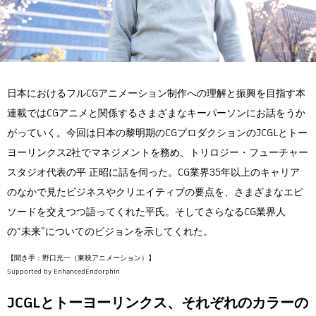
Flow Studio
日本におけるフルCGアニメーション制作への理解と振興を目指す本
連載ではCGアニメと関係するさまざまなキーパーソンにお話をうか
がっていく。今回は日本の黎明期のCGプロダクションのJCGLとトー
ヨーリンクス2社でマネジメントを務め、トリロジー・フューチャー
スタジオ代表の平 正昭に話を伺った。CG業界35年以上のキャリア
のなかで見たビジネスやクリエイティブの要点を、さまざまなエピ
ソードを交えつつ語ってくれた平氏。そしてさらなるCG業界人
の“未来”についてのビジョンを示してくれた。
【聞き手：野口光一（東映アニメーション）】
Supported by EnhancedEndorphin
JCGLとトーヨーリンクス、それぞれのカラーの