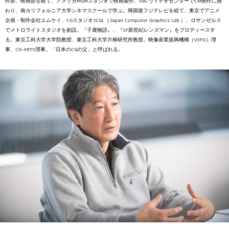
作部、映画部を経て、アメリカMGMスタジオで映画製作、ABCヴィデオセンターでCM制作に携
わり、南カリフォルニア大学シネマスクールで学ぶ。帰国後フジテレビを経て、東京でアニメ
企画・制作会社エムケイ、CGスタジオJCGL（Japan Computer Graphics Lab.）、ロサンゼルス
でメトロライトスタジオを創設。『子鹿物語』、『SF新世紀レンズマン』をプロディースす
る。東京工科大学大学院教授、東京工科大学片柳研究所教授。映像産業振興機構（VIPO）理
事、CG-ARTS理事。「日本のCGの父」と呼ばれる。