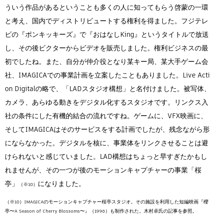
ういう作品があるということも多くの人に知ってもらう啓蒙の一環
と考え、国内でディストリビュートする権利を得ました。フジテレ
ビの『ポンキッキーズ』で『おはなしKing』というタイトルで放送
し、その後ビクターからビデオを販売しました。権利ビジネスの最
初でしたね。また、自分が仲介役となり某キー局、某大手ゲーム会
社、IMAGICAでの事業計画を立案したこともありました。Live Acti
on Digitalの略で、「LADスタジオ構想」と名付けました。被写体、
カメラ、あらゆる動きをデジタル化するスタジオです。リンクス入
社の条件にした有機的結合の流れですね。ゲームに、VFX映画に、
そしてIMAGICAはそのサービスをする計画でしたが、残念ながら形
にならなかった。デジタルを核に、事業体をリンクさせることは避
けられないと感じていました。LAD構想はちょっと早すぎたかもし
れませんが、その一つが後のモーションキャプチャーの事業「桜
亭」
になりました。
（※10）
（※10）IMAGICAのモーションキャプチャー桜亭スタジオ。その施設を利用した短編映画『櫻
亭〜A Season of Cherry Blossoms〜』（1996）も制作された。木村卓氏の記事を参照。