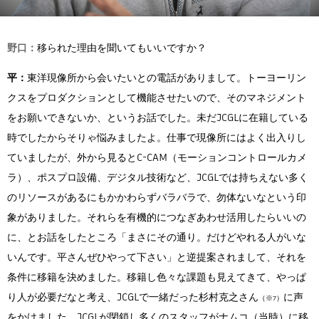
野口：
移られた理由を聞いてもいいですか？
平：
東洋現像所から会いたいとの電話がありまして。トーヨーリン
クスをプロダクションとして機能させたいので、そのマネジメント
をお願いできないか、というお話でした。未だJCGLに在籍している
時でしたからそりゃ悩みましたよ。仕事で現像所にはよく出入りし
ていましたが、外から見るとC-CAM（モーションコントロールカメ
ラ）、ポスプロ設備、デジタル技術など、JCGLでは持ちえない多く
のリソースがあるにもかかわらずバラバラで、勿体ないなという印
象がありました。それらを有機的につなぎあわせ活用したらいいの
に、とお話をしたところ「まさにその通り。だけどやれる人がいな
いんです。平さんぜひやって下さい」と逆提案されまして、それを
条件に移籍を決めました。移籍し色々な課題も見えてきて、やっぱ
り人が必要だなと考え、JCGLで一緒だった杉村克之さん
に声
（※7）
をかけました。JCGLが閉鎖し多くのスタッフがナムコ（当時）に移