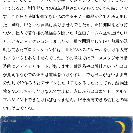
そうなると、制作部だけの独立採算みたいなものですから厳しいで
す。こちらも受託制作でない形の売るモノ＝商品が必要と考えまし
た。当時、IPという言葉はありませんでしたが、正に知財をどう持
つか。社内で著作権の勉強会を開いたり企画チームを立ち上げたり
と、いろいろアクションしましたが、根本問題としてIPと無縁で活
動してきたプロダクションには、IPビジネスのレールを引ける人材
もノウハウもありませんでした。その意味ではアニメスタジオは構
造的にメディアとルートがあります。放送局や出版社といった出口
が見えるなかでの企画は道筋をつけやすい。でも出口がないまま自
分たちでIP作ろうとデザインしたりデモを作ったとしても、結局は
埃をかぶっちゃうだけなんですよね。入口から出口までトータルで
マネジメントできなければなりません。IPを所有できる会社との違
いはそこですね。