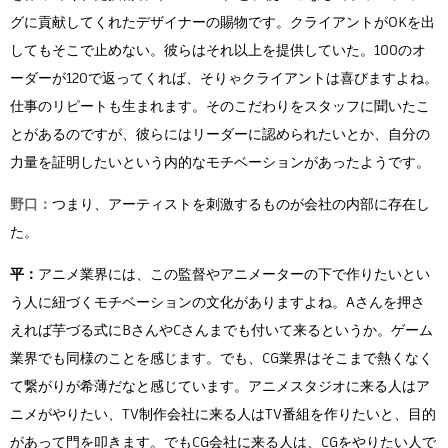
グに貢献してくれたデザイナーの賜物です。クライアントがOKを出
してもそこで止めない。彼らはそれ以上を提供していた。100のオ
ーダーが120で返ってくれば、そりゃクライアントは喜びますよね。
仕事のリピートも生まれます。そのこだわりをスタッフに聞いたこ
とがあるのですが、彼らにはリーダーに認められたいとか、自分の
力量を証明したいという内的なモチベーションがあったようです。
野口：
つまり、アーティストを刺激するものが会社の内部に存在し
た。
平：
アニメ業界には、この監督やアニメーターの下で作りたいとい
う人に紐づくモチベーションの文化がありますよね。Aさんを押さ
えれば芋づる式にBさんやCさんまでも付いて来るというか。ゲーム
業界でも同様のことを感じます。でも、CG業界はそこまで熱くなく
て繋がりが希薄だなと感じています。アニメスタジオに来る人はア
ニメがやりたい、TV制作会社に来る人はTV番組を作りたいと、目的
があって門を叩きます。でもCG会社に来る人は、CGをやりたい人で