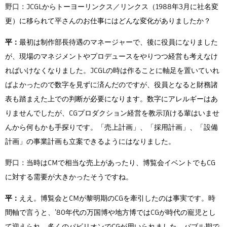
野口：
JCGLからトーヨーリンクス／リンクス（1988年3月に社名変
更）に移られて平さんのお仕事にはどんな変化がありましたか？
平：
最初は制作部長待遇のマネージャーで、後に役員になりました
が、現場のマネジメントやプロデュースをやりつつ経営も考えなけ
ればいけなくなりました。JCGLの時は作ることに軸足を置いていれ
ばよかったので数字を見ずに済んだのですが、役員となると財務諸
表も踏まえた上での判断が必要になります。数字にアレルギーはあ
りませんでしたが、CGプロダクション経営を教示頂ける輩はいませ
んから何もかも手探りです。「売上計画」、「採用計画」、「設備
計画」の事業計画も立案できるようにはなりました。
野口：
当時はCMで相当な売上があったり、博覧会イベントでもCG
に対する需要が大きかったそうですね。
平：
ええ。博覧会とCMが黎明期のCGを牽引したのは事実です。時
間軸で言うと、’80年代の万国博や地方博ではCGが時代の寵児とし
て迎えられ、多くのパビリオンでCGが用いられました。バブル期で