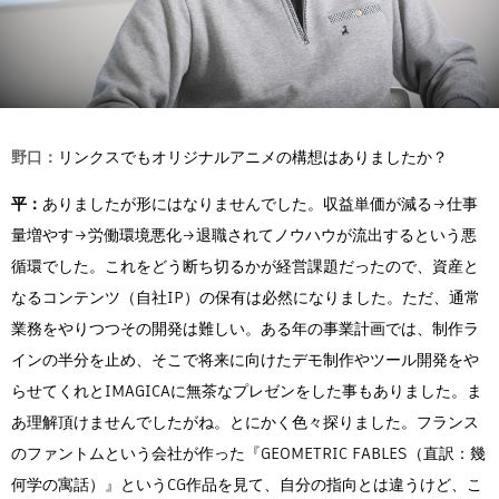
野口：
リンクスでもオリジナルアニメの構想はありましたか？
平：
ありましたが形にはなりませんでした。収益単価が減る→仕事
量増やす→労働環境悪化→退職されてノウハウが流出するという悪
循環でした。これをどう断ち切るかが経営課題だったので、資産と
なるコンテンツ（自社IP）の保有は必然になりました。ただ、通常
業務をやりつつその開発は難しい。ある年の事業計画では、制作ラ
インの半分を止め、そこで将来に向けたデモ制作やツール開発をや
らせてくれとIMAGICAに無茶なプレゼンをした事もありました。ま
あ理解頂けませんでしたがね。とにかく色々探りました。フランス
のファントムという会社が作った『GEOMETRIC FABLES（直訳：幾
何学の寓話）』というCG作品を見て、自分の指向とは違うけど、こ