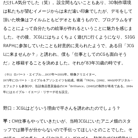
だけL.A気分でした（笑）。設立間もないこともあり、3D制作環境
は私たちが望むイメージからは未だ遠い印象でしたが、デモをして
頂いた映像はフイルムともビデオとも違うもので、プログラムをす
ることによって自分たちの絵筆が作れるということに魅力を感じま
した。その後、JCGLにはちょくちょく遊びに行くようになり、SIGG
RAPHに参加していたことも好意的に見られたようで、ある日「JCG
Lに来ませんか？」と誘われ、僕も「仕事としてのCGも面白そう
だ」と移籍することを決めました。それが’83年31歳の時です。
（※1）ロバート・エイブル……1937年〜2001年。映像クリエイター。
1971年にロバート・エイブル＆アソシエイツを結成。映画『TRON』(1982、MAGIやデジタル・
エフェクトも参加)や、缶詰食品普及協会のCM『Brilliance」(1985)の制作が有名である。1984
年にはエイブル・イエージ・リサーチ社を設立。
野口：
JCGLはどういう理由で平さんを誘われたのでしょう？
平：
CM仕事もやっていきたいが、当時JCGLにいたアニメ畑のスタ
ッフでは勝手が分からないので手伝ってほしいとのことでした。そ