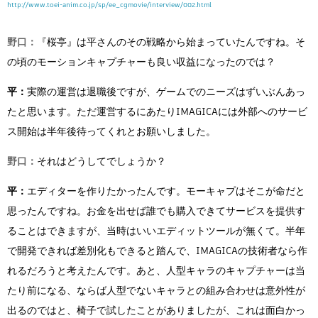
http://www.toei-anim.co.jp/sp/ee_cgmovie/interview/002.html
野口：
『桜亭』は平さんのその戦略から始まっていたんですね。そ
の頃のモーションキャプチャーも良い収益になったのでは？
平：
実際の運営は退職後ですが、ゲームでのニーズはずいぶんあっ
たと思います。ただ運営するにあたりIMAGICAには外部へのサービ
ス開始は半年後待ってくれとお願いしました。
野口：
それはどうしてでしょうか？
平：
エディターを作りたかったんです。モーキャプはそこが命だと
思ったんですね。お金を出せば誰でも購入できてサービスを提供す
ることはできますが、当時はいいエディットツールが無くて。半年
で開発できれば差別化もできると踏んで、IMAGICAの技術者なら作
れるだろうと考えたんです。あと、人型キャラのキャプチャーは当
たり前になる、ならば人型でないキャラとの組み合わせは意外性が
出るのではと、椅子で試したことがありましたが、これは面白かっ