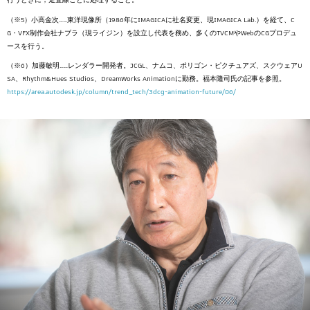
（※5）小高金次……東洋現像所（1986年にIMAGICAに社名変更、現IMAGICA Lab.）を経て、C
G・VFX制作会社ナブラ（現ライジン）を設立し代表を務め、多くのTVCMやWebのCGプロデュ
ースを行う。
（※6）加藤敏明……レンダラー開発者。JCGL、ナムコ、ポリゴン・ピクチュアズ、スクウェアU
SA、Rhythm&Hues Studios、DreamWorks Animationに勤務。福本隆司氏の記事を参照。
https://area.autodesk.jp/column/trend_tech/3dcg-animation-future/06/