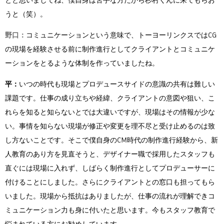
とと思いましてね、僕自身は苦手な方だから杉村くんに来てもらお
うと（笑）。
野口：
コミュニケーションという意味で、トーヨーリンクスではCG
の現場を経験させる前に制作進行としてクライアントとコミュニケ
ーションをとるような体制を作っていましたね。
平：
いつの時代も現場とプロデュースサイドの意識の共有は難しい
課題です。仕事の成り立ちや経緯、クライアントの意図や狙い、こ
れらを知ると知らないとでは大違いですが、現場はその情報が少な
い。事情を知らない現場が修正や変更を理不尽と受け止めるのは致
し方ないことです。そこで僕自身のCM時代の制作進行経験から、新
人教育のあり方を見直そうと、デザイナー職で採用したスタッフも
直ぐには現場に入れず、しばらく制作進行としてプロデューサーに
付けることにしました。さらにクライアントとの窓口も担ってもら
いました。現場から抵抗はありましたが、仕事の流れが理解できコ
ミュニケーション力も身に付いたと思います。今もスタッフ教育で