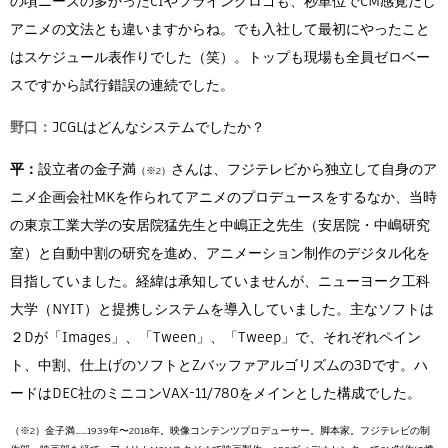
の頃ニーズの多かったCIやフライングロゴも、秒単位でCM感覚だし
アニメの文法とも違いますからね。でも入社して最初にやったこと
はスケジュール表作りでした（笑）。トップも現場も全員ゼロベー
スですから試行錯誤の連続でした。
野口：
JCGLはどんなシステムでしたか？
平：
設立者の金子満
さんは、フジテレビから独立して自身のア
（※2）
ニメ企画会社MKを作られてアニメのプロデュースをするなか、当時
の東京工業大学の安居院猛先生と中嶋正之先生（安居院・中嶋研究
室）と自動中割の研究を進め、アニメーション制作のデジタル化を
目指していました。経緯は承知していませんが、ニューヨーク工科
大学（NYIT）と提携しシステムを導入していました。主なソフトは
２Dが「Images」、「Tween」、「Tweep」で、それぞれペイン
ト、中割、仕上げのソフトとZバッファアルゴリズムの3Dです。ハ
ードはDEC社のミニコンVAX-11/780をメインとした構成でした。
（※2）金子満……1939年〜2018年。映像コンテンツプロデューサー。脚本家。フジテレビの制