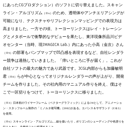
にあったCGプロダクション）のソフトに切り替えました。スキャン
ライン・アルゴリズム
のため、透明体やアンチエリアシングが
（※4）
可能になり、テクスチャやリフレクションマッピングでの表現力は
高まりました。一方その頃、トーヨーリンクスはレイ・トレーシン
グとメタボールで衝撃的なデビューを果たし、東洋現像所品川ビデ
オセンター（当時、現IMAGICA Lab.）内にあった小高（金次）さん
の部署もバンプマップで凹凸感を表現するなど、自社レンダラ
（※5）
ー競争は過熱していきました。「痒いところに手が届く」。これが
自社ソフトの最大の魅力であり武器です。JCGL内部からも加藤敏明
君
らが中心となってオリジナルレンダラーの声が上がり、開発
（※6）
チームを作りました。その社内用のマニュアル作りを終え、僕はそ
こで一区切りをつけて、トーヨーリンクスに移りました。
（※3）日本初のワイヤーフレーム（ベクターグラフィック）によるCMとして、アニメーショ
ン・スタッフルーム制作の「ミノルタ複写機」(1982)がある。エバンス＆サザランド（E＆S）
を使用。
（※4）スキャンライン・アルゴリズム……線を描いたり，ポリゴンのシェーディングや色塗りを
行うときに，走査線ごとに処理すること。