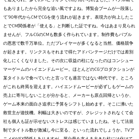
もありましたから完全な追い風ですよね。博覧会ブームが一段落し
て’90年代からCMでCGを使う流れが起きます。表現力が向上したこ
とでCM関係者が「使える」と判断した証ですね。今はあまり見られ
ませんが、フルCGのCMも数多く作られています。制作費もバブル
の恩恵で数千万単位。ただプレイヤーが多くなると当然、価格競争
が起きます。リンクスもそれまで得たアドバンテージだけでは差別
化しにくくなりました。その次に収益の柱になったのはコンシュー
マーゲームのハイエンドムービー。ほとんどのCGプロダクションが
某タイトルで食べていたと言っても過言ではない時代です。ところ
がこれも終焉を迎えます。ハイエンドムービーが必ずしもゲームの
売上に寄与しないことが分かると、メーカーも原点回帰というか、
ゲーム本来の面白さ追求に予算をシフトし始めます。そこに沸いた
救世主が遊技機。利幅は大きいのですが、クレジットされなくて会
社も個人も証が示せないストレスは感じていましたね。そして法規
制でタイトル数が激減し今に至る、といった流れでしょうか。TVア
ニメやVFX関係もありますが、屋台骨を支える大きな柱には化けて