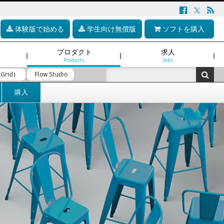
体験版で始める
学生向け無償版
ソフトを購入
プロダクト
求人
Products
Jobs
tGrid）
Flow Studio
購入