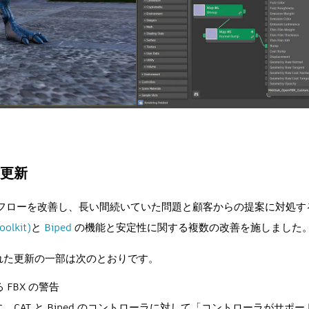
更新
クフローを改善し、長い間続いていた問題と顧客からの提案に対処す
oolkit)
と
Biped
の機能と安定性に関する複数の改善を施しました
れた更新の一部は次のとおりです。
る FBX の警告
に、CAT と Biped のコントローラに対して「コントローラがサ