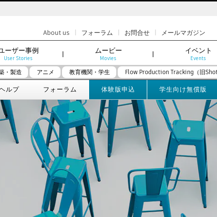
|
|
|
About us
フォーラム
お問合せ
メールマガジン
ユーザー事例
ムービー
イベント
User Stories
Movies
Events
築・製造
アニメ
教育機関・学生
Flow Production Tracking（旧Sho
ヘルプ
フォーラム
体験版申込
学生向け無償版