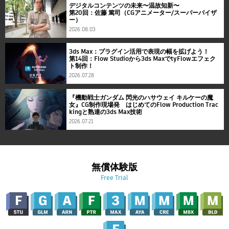
デジタルコンテンツの未来〜温故知新〜
第20回：佐藤 篤司（CGアニメーター/スーパーバイザ
ー）
2026.08.03
3ds Max：プラグイン活用で表現の幅を拡げよう！
第14回：Flow Studioから3ds MaxでtyFlowエフェク
ト制作！
2026.07.28
『機動戦士ガンダム 閃光のハサウェイ キルケーの魔
女』CG制作現場発 はじめてのFlow Production Trac
kingと熟達の3ds Max技術
2026.07.21
無償体験版
Free Trial