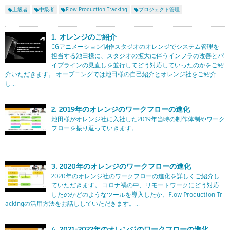
Flow Studio
上級者
中級者
Flow Production Tracking
プロジェクト管理
1. オレンジのご紹介
CGアニメーション制作スタジオのオレンジでシステム管理を
担当する池田様に、スタジオの拡大に伴うインフラの改善とパ
イプラインの見直しを並行してどう対応していったのかをご紹
介いただきます。 オープニングでは池田様の自己紹介とオレンジ社をご紹介
し...
2. 2019年のオレンジのワークフローの進化
池田様がオレンジ社に入社した2019年当時の制作体制やワーク
フローを振り返っていきます。...
3. 2020年のオレンジのワークフローの進化
2020年のオレンジ社のワークフローの進化を詳しくご紹介し
ていただきます。 コロナ禍の中、リモートワークにどう対応
したのかどのようなツールを導入したか、Flow Production Tr
ackingの活用方法をお話ししていただきます。...
4. 2021-2022年のオレンジのワークフローの進化