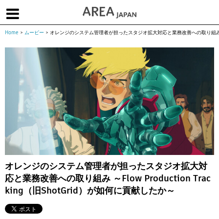
Home
>
ムービー
>
オレンジのシステム管理者が担ったスタジオ拡大対応と業務改善への取り組み ～Flow P
体験版で始める
学生向け無償版
ソフトを購入
|
|
|
About us
フォーラム
お問合せ
メールマガジン
コラム
チュートリアル
ユーザー事例
Columns
Tutorials
User Stories
ムービー
イベント
プロダクト
Movies
Events
Products
求人
Jobs
注目のキーワード
インディー版
オレンジのシステム管理者が担ったスタジオ拡大対
応と業務改善への取り組み ～Flow Production Trac
3DCGとは
ゲーム開発
建築・製造
king（旧ShotGrid）が如何に貢献したか～
アニメ
教育機関・学生
Flow Production Tracking（旧ShotGrid）