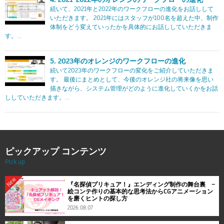
続いて、2021年と2022年のワークフローの進化をお話しして
いただきます。 2021年にはスタッフが100名を超えた中、制作
体制をどう変えていったかを具体的にお話ししていただきま
す。...
5. 2023年のオレンジのワークフローの進化
続いて2023年のワークフローの変化をご紹介していただきま
す。 最後にまとめとして、今後のオレンジ社の将来像を思い
描きながら、システム管理がどのように進化していくかをお話
ししていただきます。...
ピックアップ コンテンツ
Pick up
New
『名探偵プリキュア！』エンディング制作の舞台裏 ―
絵コンテ作りの基本的な思考法からCGアニメーション
を磨くヒントの探し方
2026.08.07