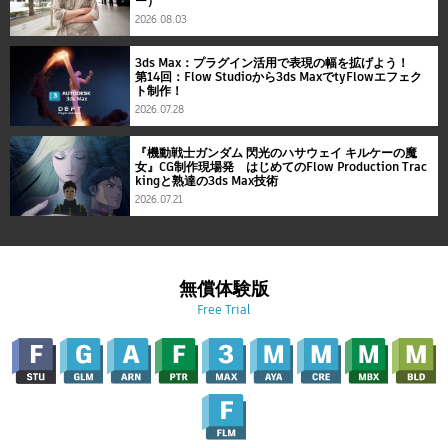
ー）
2026.08.03
3ds Max：プラグイン活用で表現の幅を拡げよう！
第14回：Flow Studioから3ds MaxでtyFlowエフェク
ト制作！
2026.07.28
『機動戦士ガンダム 閃光のハサウェイ キルケーの魔
女』CG制作現場発 はじめてのFlow Production Trac
kingと熟達の3ds Max技術
2026.07.21
無償体験版
Free Trial