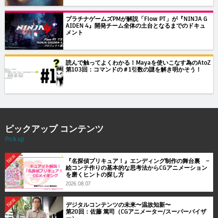
プラチナゲームズPMが解説「Flow PT」が『NINJA G
AIDEN 4』開発チーム全体の土台となるまでのドキュ
メント
読んで触ってよくわかる！Mayaを使いこなす為のAtoZ
第103回：コマンドの＃1引数の謎を解き明かそう！
ピックアップ コンテンツ
Pick up
New
『名探偵プリキュア！』エンディング制作の舞台裏 ―
絵コンテ作りの基本的な思考法からCGアニメーション
を磨くヒントの探し方
2026.08.07
New
デジタルコンテンツの未来〜温故知新〜
第20回：佐藤 篤司（CGアニメーター/スーパーバイザ