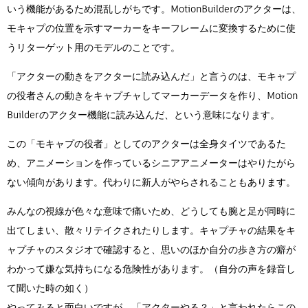
いう機能があるため混乱しがちです。MotionBuilderのアクターは、
モキャプの位置を示すマーカーをキーフレームに変換するために使
うリターゲット用のモデルのことです。
「アクターの動きをアクターに読み込んだ」と言うのは、モキャプ
の役者さんの動きをキャプチャしてマーカーデータを作り、Motion
Builderのアクター機能に読み込んだ、という意味になります。
この「モキャプの役者」としてのアクターは全身タイツであるた
め、アニメーションを作っているシニアアニメーターはやりたがら
ない傾向があります。代わりに新人がやらされることもあります。
みんなの視線が色々な意味で痛いため、どうしても腕と足が同時に
出てしまい、散々リテイクされたりします。キャプチャの結果をキ
ャプチャのスタジオで確認すると、思いのほか自分の歩き方の癖が
わかって嫌な気持ちになる危険性があります。（自分の声を録音し
て聞いた時の如く）
やってみると面白いですが、「アクターやる？」と言われたらこの