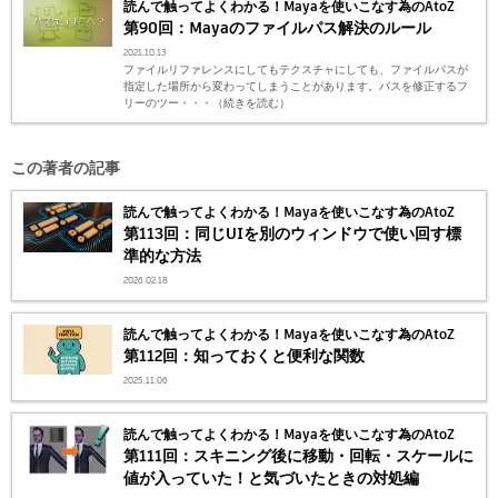
読んで触ってよくわかる！Mayaを使いこなす為のAtoZ
第90回：Mayaのファイルパス解決のルール
2021.10.13
ファイルリファレンスにしてもテクスチャにしても、ファイルパスが
指定した場所から変わってしまうことがあります。パスを修正するフ
リーのツー・・・（続きを読む）
この著者の記事
読んで触ってよくわかる！Mayaを使いこなす為のAtoZ
第113回：同じUIを別のウィンドウで使い回す標
準的な方法
2026.02.18
読んで触ってよくわかる！Mayaを使いこなす為のAtoZ
第112回：知っておくと便利な関数
2025.11.06
読んで触ってよくわかる！Mayaを使いこなす為のAtoZ
第111回：スキニング後に移動・回転・スケールに
値が入っていた！と気づいたときの対処編