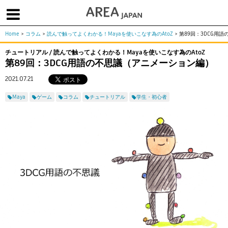
Home
>
コラム
>
読んで触ってよくわかる！Mayaを使いこなす為のAtoZ
>
第89回：3DCG用
体験版で始める
学生向け無償版
ソフトを購入
チュートリアル / 読んで触ってよくわかる！Mayaを使いこなす為のAtoZ
第89回：3DCG用語の不思議（アニメーション編）
|
|
|
About us
フォーラム
お問合せ
メールマガジン
2021.07.21
コラム
チュートリアル
ユーザー事例
Maya
ゲーム
コラム
チュートリアル
学生・初心者
Columns
Tutorials
User Stories
ムービー
イベント
プロダクト
Movies
Events
Products
求人
Jobs
注目のキーワード
インディー版
3DCGとは
ゲーム開発
建築・製造
アニメ
教育機関・学生
Flow Production Tracking（旧ShotGrid）