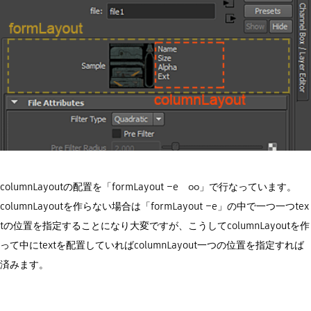
columnLayoutの配置を「formLayout –e ○○」で行なっています。
columnLayoutを作らない場合は「formLayout –e」の中で一つ一つtex
tの位置を指定することになり大変ですが、こうしてcolumnLayoutを作
って中にtextを配置していればcolumnLayout一つの位置を指定すれば
済みます。