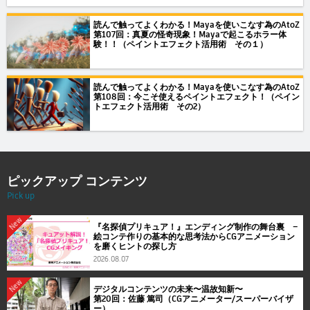
読んで触ってよくわかる！Mayaを使いこなす為のAtoZ
第107回：真夏の怪奇現象！Mayaで起こるホラー体
験！！（ペイントエフェクト活用術 その１）
読んで触ってよくわかる！Mayaを使いこなす為のAtoZ
第108回：今こそ使えるペイントエフェクト！（ペイン
トエフェクト活用術 その2）
ピックアップ コンテンツ
Pick up
New
『名探偵プリキュア！』エンディング制作の舞台裏 ―
絵コンテ作りの基本的な思考法からCGアニメーション
を磨くヒントの探し方
2026.08.07
New
デジタルコンテンツの未来〜温故知新〜
第20回：佐藤 篤司（CGアニメーター/スーパーバイザ
ー）