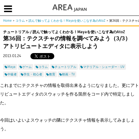
Home
>
コラム
>
読んで触ってよくわかる！Mayaを使いこなす為のAtoZ
>
第36回：テクスチャ
体験版で始める
学生向け無償版
ソフトを購入
チュートリアル / 読んで触ってよくわかる！Mayaを使いこなす為のAtoZ
第36回：テクスチャの情報を調べてみよう（3/3）
|
|
|
About us
フォーラム
お問合せ
メールマガジン
アトリビュートエディタに表示しよう
コラム
チュートリアル
ユーザー事例
2013.01.24
Columns
Tutorials
User Stories
Maya
ゲーム
コラム
チュートリアル
マテリアル・シェーダー・UV
ムービー
イベント
プロダクト
中級者
学生・初心者
教育
映画・TV
Movies
Events
Products
これまでにテクスチャの情報を取得出来るようになりました。更にアト
求人
Jobs
リビュートエディタのスウォッチを作る箇所をコード内で特定しまし
注目のキーワード
た。
インディー版
3DCGとは
ゲーム開発
建築・製造
今回はいよいよスウォッチの隣にテクスチャ情報を表示してみましょ
アニメ
教育機関・学生
う。
Flow Production Tracking（旧ShotGrid）