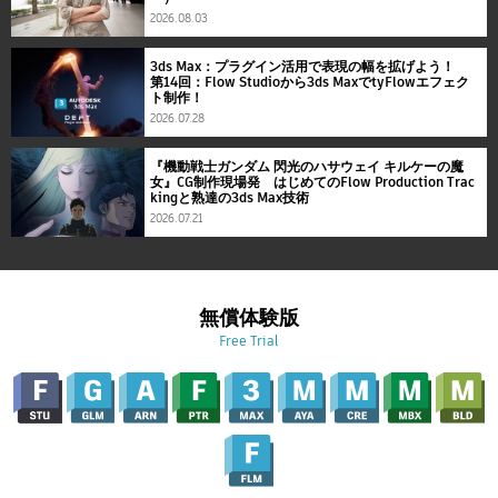
2026.08.03
3ds Max：プラグイン活用で表現の幅を拡げよう！
第14回：Flow Studioから3ds MaxでtyFlowエフェク
ト制作！
2026.07.28
『機動戦士ガンダム 閃光のハサウェイ キルケーの魔
女』CG制作現場発 はじめてのFlow Production Trac
kingと熟達の3ds Max技術
2026.07.21
無償体験版
Free Trial