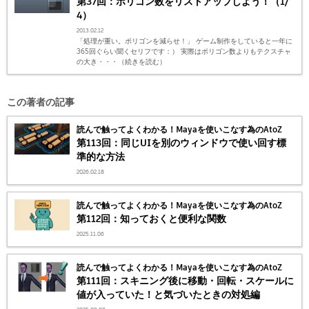
第37回：ポリゴン数をリストアップしよう！（1/
4）
2013.02.12
「処理が重い。ポリゴンを減らせ！」 ゲーム制作をしていると一年に
365回ぐらい聞くセリフです：） 実際はポリゴン数よりもテクスチャ
の大き・・・（続きを読む）
この著者の記事
読んで触ってよくわかる！Mayaを使いこなす為のAtoZ
第113回：同じUIを別のウィンドウで使い回す標
準的な方法
2026.02.18
読んで触ってよくわかる！Mayaを使いこなす為のAtoZ
第112回：知っておくと便利な関数
2025.11.06
読んで触ってよくわかる！Mayaを使いこなす為のAtoZ
第111回：スキニング後に移動・回転・スケールに
値が入っていた！と気づいたときの対処編