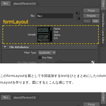
このformLayoutを親として今回追加するtextをひとまとめにしたcolum
nLayoutを作ります。図にするとこんな感じです。