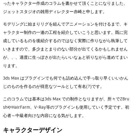
Flow Studio
ったキャラクター作成のコラムを書かせて頂くことになりました、
ジェットスタジオの雑用ディレクター赤崎と申します。
モデリングに始まりリグを組んでアニメーションを付けるまで、キ
ャラクター制作の一連の工程を紹介していこうと思います。既に完
成しているものを後紹介するのではなく実際に作りながら執筆して
いきますので、多少まとまりのない部分が出てくるかもしれません
が、、、適度に生っぽさが出たらいいなぁと祈りながら進めてまい
ります。
3ds Max はプラグインでも何でも詰め込んで手っ取り早くいいかん
じのものを作るのが得意なツールとして有名(?)です。
このコラムでは基本は3ds Max での制作となりますが、所々でZBru
shやHairFarm、V-Ray等のプラグインも使用していく予定です。初
心者～中級者向けな内容になる気がします。
キャラクターデザイン