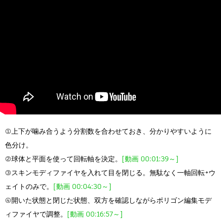
①上下が噛み合うよう分割数を合わせておき、分かりやすいように
色分け。
②球体と平面を使って回転軸を決定。
[動画 00:01:39～]
③スキンモディファイヤを入れて目を閉じる。無駄なく一軸回転+ウ
ェイトのみで。
[動画 00:04:30～]
④開いた状態と閉じた状態、双方を確認しながらポリゴン編集モデ
ィファイヤで調整。
[動画 00:16:57～]