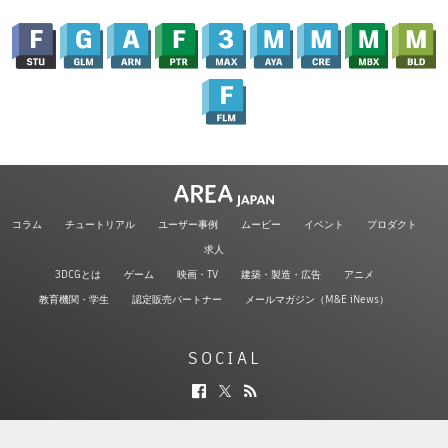
コラム
チュートリアル
ユーザー事例
ムービー
イベント
プロダクト
求人
3DCGとは
ゲーム
映画・TV
建築・製造・広告
アニメ
教育機関・学生
認定販売パートナー
メールマガジン（M&E iNews）
SOCIAL