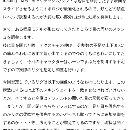
loading="lazy" Alt+リラックス/ソフトは起伏を維持したまま表面を
スライドさせるようにトポロジが最適化されるので、頬などの頂点
レベルで調整するのが大変な広い部分には特に効果を発揮します。
さて、ある程度モデルが形になってきたところで目の周りのメッシ
ュを調整します。
後に目を閉じた際、テクスチャの伸び 、分割数の不足や上下まぶた
の噛み合わせに必ず問題が出てくるので今のうちにきれいにしてお
きましょう。今回のキャラクターはボーンでまぶたを制御する予定
ですので実際のリグを想定し調整を行います。
今回想定しているリグは以下の画像のようなものになります。この
構造にするには上下のスキンウェイトを一致させなければいけない
とか、そうすると今度はデフォルトの開いた目の形状が変ってきて
しまうとか、開／閉どちらをデフォにするのか、見た目を優先する
のかリグの柔軟性を優先するのかどっちも取ってさらに追加制御を
するのか・・・等、考えることが増えてくるのですが、現状は開／