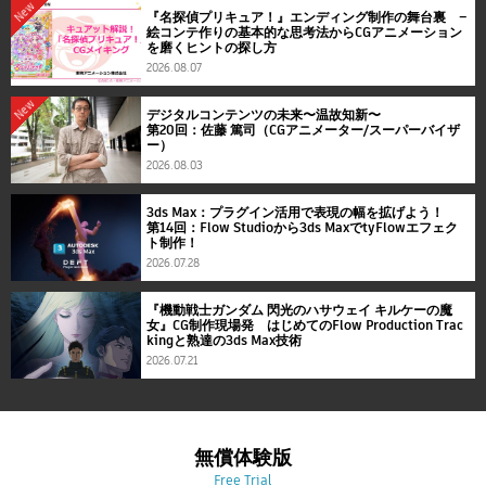
New
『名探偵プリキュア！』エンディング制作の舞台裏 ―
絵コンテ作りの基本的な思考法からCGアニメーション
を磨くヒントの探し方
2026.08.07
New
デジタルコンテンツの未来〜温故知新〜
第20回：佐藤 篤司（CGアニメーター/スーパーバイザ
ー）
2026.08.03
3ds Max：プラグイン活用で表現の幅を拡げよう！
第14回：Flow Studioから3ds MaxでtyFlowエフェク
ト制作！
2026.07.28
『機動戦士ガンダム 閃光のハサウェイ キルケーの魔
女』CG制作現場発 はじめてのFlow Production Trac
kingと熟達の3ds Max技術
2026.07.21
無償体験版
Free Trial