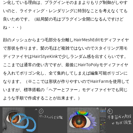
ン化している理由は、プラグインそのままよりもリグ制御がしやす
いのと、ライティング・レンダリングに特別なことを考えなくても
良いためです。（結局髪の毛はプラグイン全開になるんですけど
ね・・・）
顔のメッシュからまつ毛部分を分離しHairMeshEditモディファイヤ
で形状を作ります。髪の毛ほど複雑ではないのでスタイリング用モ
ディファイヤはHairStyeKinkで少しランダム感を出すくらいです。
ここまでは通常の使い方ですが、最後にHairToPolyモディファイヤ
を入れてポリゴン化し、全て集約してしまえば編集可能ポリゴンに
なります。（※ここでは形状が作りやすいのでHairFarmを使用して
いますが、標準搭載の「ヘアーとファー」モディファイヤでも同じ
ような手順で作成することが出来ます。）