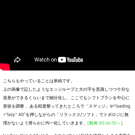
こちらもやっていることは単純です。
上の画像で記したようなエッジループと大の字を意識しつつ十分な
造形ができるくらいまで細分化し、ここでもシフトブラシを中心に
形状を調整 、ある程度整ってきたところで「スマッジ」や“loading
="lazy" Alt”を押しながらの「リラックス/ソフト」でトポロジに無
理がないよう滑らかに均一化していきます。
[動画 00:34:50～]