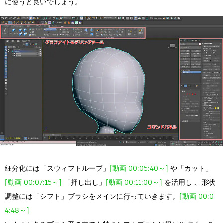
に使うと良いでしょう。
細分化には「スウィフトループ」
[動画 00:05:40～]
や「カット」
[動画 00:07:15～]
「押し出し」
[動画 00:11:00～]
を活用し 、形状
調整には「シフト」ブラシをメインに行っていきます。
[動画 00:0
4:48～]