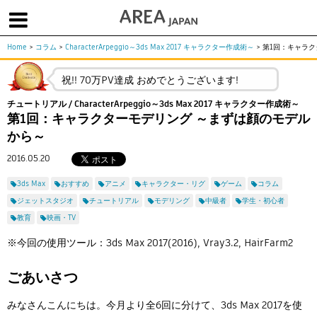
Home
>
コラム
>
CharacterArpeggio～3ds Max 2017 キャラクター作成術～
>
第1回：キャラク
体験版で始める
学生向け無償版
ソフトを購入
祝!! 70万PV達成 おめでとうございます!
|
|
|
About us
フォーラム
お問合せ
メールマガジン
チュートリアル / CharacterArpeggio～3ds Max 2017 キャラクター作成術～
第1回：キャラクターモデリング ～まずは顔のモデル
コラム
チュートリアル
ユーザー事例
から～
Columns
Tutorials
User Stories
ムービー
イベント
プロダクト
2016.05.20
Movies
Events
Products
3ds Max
おすすめ
アニメ
キャラクター・リグ
ゲーム
コラム
求人
ジェットスタジオ
チュートリアル
モデリング
中級者
学生・初心者
Jobs
教育
映画・TV
注目のキーワード
インディー版
※今回の使用ツール：3ds Max 2017(2016), Vray3.2, HairFarm2
3DCGとは
ゲーム開発
建築・製造
ごあいさつ
アニメ
教育機関・学生
Flow Production Tracking（旧ShotGrid）
みなさんこんにちは。今月より全6回に分けて、3ds Max 2017を使