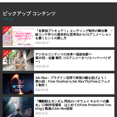
ピックアップ コンテンツ
Pick up
New
『名探偵プリキュア！』エンディング制作の舞台裏 ―
絵コンテ作りの基本的な思考法からCGアニメーション
を磨くヒントの探し方
2026.08.07
New
デジタルコンテンツの未来〜温故知新〜
第20回：佐藤 篤司（CGアニメーター/スーパーバイザ
ー）
2026.08.03
3ds Max：プラグイン活用で表現の幅を拡げよう！
第14回：Flow Studioから3ds MaxでtyFlowエフェク
ト制作！
2026.07.28
『機動戦士ガンダム 閃光のハサウェイ キルケーの魔
女』CG制作現場発 はじめてのFlow Production Trac
kingと熟達の3ds Max技術
2026.07.21