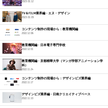
Flow Studio
2023.01.12
TV＆FILM業界編 - エヌ・デザイン
2023.01.05
コンテンツ制作の現場から：教育機関編
2022.12.06
教育機関編 - 日本電子専門学校
2022.12.01
教育機関編 - 京都精華大学（マンガ学部アニメーション学
科）
2022.11.24
コンテンツ制作の現場から：デザインビズ業界編
2022.11.17
デザインビズ業界編 - 日南クリエイティブベース
2022.11.10