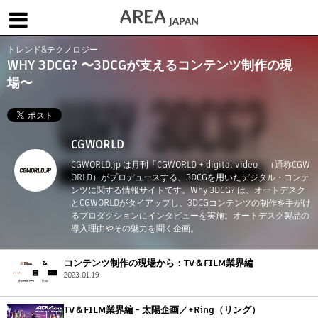
トレンド&テクノロジー
体験版で始める
学生向け無償版
ソフトを購入
WHY 3DCG? 〜3DCGが支えるコンテンツ制作の現
場〜
|
|
|
About us
フォーラム
お問合せ
メールマガジン
コラム
チュートリアル
ユーザー事例
Columns
Tutorials
User Stories
CGWORLD
ムービー
イベント
プロダクト
CGWORLD.jp は月刊「CGWORLD + digital video」（通称CGW
Movies
Events
Products
ORLD）がプロデュースする、3DCGを用いたデジタル・コンテ
ンツに関する情報サイトです。Why 3DCG? は、オートデスク
求人
とCGWORLDがタイアップし、3DCGコンテンツの制作を手がけ
Jobs
るプロダクションにインタビューを実施。オートデスク製品の
導入理由やその魅力を聞く企画。
注目のキーワード
インディー版
3DCGとは
ゲーム開発
建築・製造
コンテンツ制作の現場から：TV＆FILM業界編
2023.01.19
アニメ
教育機関・学生
Flow Production Tracking（旧ShotGrid）
TV＆FILM業界編 - 太陽企画／+Ring（リング）