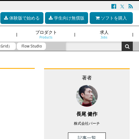
体験版で始める
学生向け無償版
ソフトを購入
プロダクト
求人
Products
Jobs
tGrid）
Flow Studio
著者
長尾 健作
株式会社パーチ
記事一覧