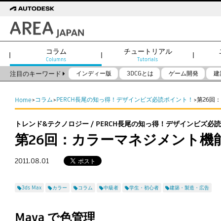
コラム
チュートリアル
Columns
Tutorials
注目のキーワード
インディー版
3DCGとは
ゲーム開発
建
コラム
PERCH長尾の知っ得！デザインビズ必読ポイント！
第26回：
Home
>
>
>
トレンド&テクノロジー / PERCH長尾の知っ得！デザインビズ必
第26回：カラーマネジメント機能 3
2011.08.01
3ds Max
カラー
コラム
中級者
学生・初心者
建築・製造・広告
Maya で色管理