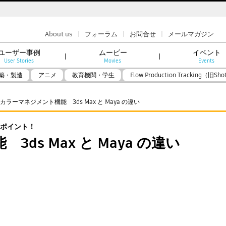
|
|
|
About us
フォーラム
お問合せ
メールマガジン
ユーザー事例
ムービー
イベント
User Stories
Movies
Events
築・製造
アニメ
教育機関・学生
Flow Production Tracking（旧Sho
カラーマネジメント機能 3ds Max と Maya の違い
読ポイント！
ds Max と Maya の違い