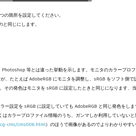
2つの箇所を設定してください。
のと同じにします。
hotoshop 等とは違った挙動を示します。モニタのカラープロ
たとえば AdobeRGB にモニタを調整し、sRGB をソフト側
。その発色はモニタを sRGB に設定したときと同じになります、
のカラー設定を sRGB に設定していても AdobeRGB と同じ発色を
おそらくはカラープロファイル情報のうち、ガンマしか利用していない
ar/cg-cms/cms006.html
）のほうで画像があるのでよりわかりやす