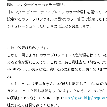
図6「レンダービューのカラー管理」
【レンダー ビュー／ディスプレイ／カラー管理】を開いて、
設定するカラープロファイルは図5のカラー管理で設定したも
シミュレーションしたいときには設定を変更します。
これで設定は終わりです。
しかし、同じようにカラープロファイルで色管理を行っている P
えると色が変わるんです。これは、ある意味当たり前なんですが、
sRGB のほうが表示領域が狭いために彩度などは弱くなります
ね。
しかし、Maya はモニタを AdobeRGB に設定して、Maya 
うど 3ds Max と同じ挙動をしています。ということで
の実験については CG WORLD.jp（
http://cgworld.jp/ regul
味のある方は見てみてください。