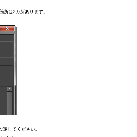
定箇所は2カ所あります。
設定してください。