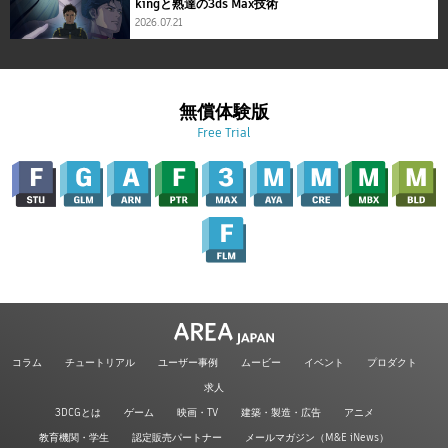
kingと熟達の3ds Max技術
2026.07.21
無償体験版
Free Trial
コラム
チュートリアル
ユーザー事例
ムービー
イベント
プロダクト
求人
3DCGとは
ゲーム
映画・TV
建築・製造・広告
アニメ
教育機関・学生
認定販売パートナー
メールマガジン（M&E iNews）