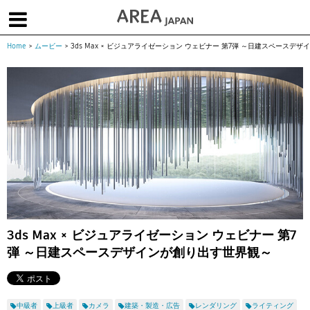
Home
>
ムービー
>
3ds Max × ビジュアライゼーション ウェビナー 第7弾 ～日建スペースデ
体験版で始める
学生向け無償版
ソフトを購入
|
|
|
About us
フォーラム
お問合せ
メールマガジン
コラム
チュートリアル
ユーザー事例
Columns
Tutorials
User Stories
ムービー
イベント
プロダクト
Movies
Events
Products
求人
Jobs
注目のキーワード
インディー版
3ds Max × ビジュアライゼーション ウェビナー 第7
弾 ～日建スペースデザインが創り出す世界観～
3DCGとは
ゲーム開発
建築・製造
アニメ
教育機関・学生
Flow Production Tracking（旧ShotGrid）
中級者
上級者
カメラ
建築・製造・広告
レンダリング
ライティング