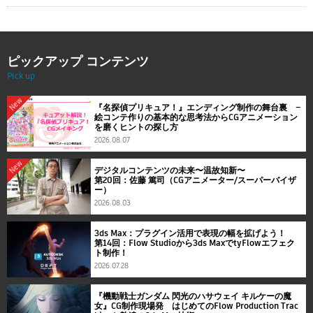
ピックアップ コンテンツ
Pick up
New
『名探偵プリキュア！』エンディング制作の舞台裏 ―
絵コンテ作りの基本的な思考法からCGアニメーション
を磨くヒントの探し方
2026.08.07
New
デジタルコンテンツの未来〜温故知新〜
第20回：佐藤 篤司（CGアニメーター/スーパーバイザ
ー）
2026.08.03
3ds Max：プラグイン活用で表現の幅を拡げよう！
第14回：Flow Studioから3ds MaxでtyFlowエフェク
ト制作！
2026.07.28
『機動戦士ガンダム 閃光のハサウェイ キルケーの魔
女』CG制作現場発 はじめてのFlow Production Trac