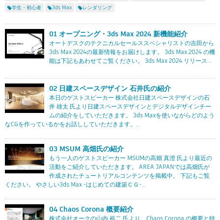
Flow Studio
学生・初心者
3ds Max
レンダリング
01 オープニング・3ds Max 2024 新機能紹介
オートデスクのテクニカルセールススペシャリストの吉田から
3ds Max 2024の最新情報をお届けします。 3ds Max 2024 の機
能は下記もあわせてご覧ください。 3ds Max 2024 リリース...
02 日建スペースデザイン 石井氏の紹介
本日のゲストスピーカー 株式会社日建スペースデザインの石
井 雄太 氏より日建スペースデザインとデジタルデザインチー
ムの紹介をしていただきます。 3ds Maxを使いながらどのよう
なCGを作っているかをお話ししていただきます。...
03 MSUM 高畑氏の紹介
もう一人のゲストスピーカー MSUMの高畑 真澄 氏より最近の
活動をご紹介していただきます。 AREA JAPANでは高畑氏が
作成されたチュートリアルコンテンツを掲載中。 下記もご覧
ください。 やさしい3ds Max -はじめての建築ＣＧ-...
04 Chaos Corona 概要紹介
株式会社オークの山内 裕二 氏より、Chaos Corona の概要と特