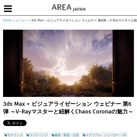
Home
>
ムービー
>
3ds Max × ビジュアライゼーション ウェビナー 第6弾 ～V-Rayマスターと紐解
体験版で始める
学生向け無償版
ソフトを購入
|
|
|
About us
フォーラム
お問合せ
メールマガジン
コラム
チュートリアル
ユーザー事例
Columns
Tutorials
User Stories
ムービー
イベント
プロダクト
Movies
Events
Products
求人
Jobs
注目のキーワード
インディー版
3ds Max × ビジュアライゼーション ウェビナー 第6
弾 ～V-Rayマスターと紐解くChaos Coronaの魅力～
3DCGとは
ゲーム開発
建築・製造
アニメ
教育機関・学生
Flow Production Tracking（旧ShotGrid）
モデリング
ライティング
建築・製造・広告
マテリアル・シェーダー・UV