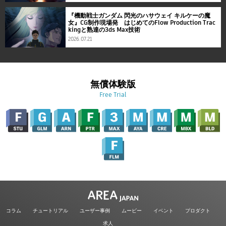
『機動戦士ガンダム 閃光のハサウェイ キルケーの魔
女』CG制作現場発 はじめてのFlow Production Trac
kingと熟達の3ds Max技術
2026.07.21
無償体験版
Free Trial
コラム
チュートリアル
ユーザー事例
ムービー
イベント
プロダクト
求人