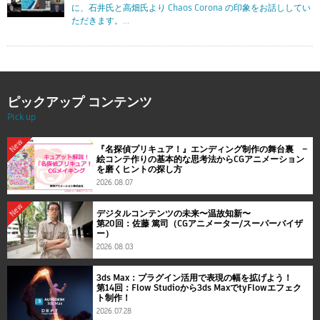
に、石井氏と高畑氏より Chaos Corona の印象をお話ししてい
ただきます。...
ピックアップ コンテンツ
Pick up
New
『名探偵プリキュア！』エンディング制作の舞台裏 ―
絵コンテ作りの基本的な思考法からCGアニメーション
を磨くヒントの探し方
2026.08.07
New
デジタルコンテンツの未来〜温故知新〜
第20回：佐藤 篤司（CGアニメーター/スーパーバイザ
ー）
2026.08.03
3ds Max：プラグイン活用で表現の幅を拡げよう！
第14回：Flow Studioから3ds MaxでtyFlowエフェク
ト制作！
2026.07.28