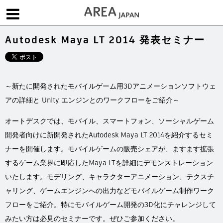
Autodesk Maya LT 2014 発表セミナー
体験版で始める
学生向け無償版
ソフトを購入
|
|
|
About us
フォーラム
お問合せ
メールマガジン
～新たに開発されたモバイルゲーム用3Dアニメーションソフトウェ
コラム
チュートリアル
ユーザー事例
Columns
Tutorials
User Stories
アの詳細と Unity エンジンとのワークフローをご紹介～
ムービー
イベント
プロダクト
オートデスクでは、モバイル、スマートフォン、ソーシャルゲーム
Movies
Events
Products
開発者向けに新開発されたAutodesk Maya LT 2014を紹介するセミ
求人
Jobs
ナーを開催します。モバイルゲームの販売シェアが、ますます拡張
するゲーム業界に即応したMaya LTを詳細にデモンストレーション
注目のキーワード
インディー版
いたします。モデリング、キャラクターアニメーション、テクスチ
3DCGとは
ゲーム開発
建築・製造
ャリング、ゲームエンジンへの出力などモバイルゲーム制作ワーク
アニメ
教育機関・学生
フローをご紹介。特にモバイルゲーム開発の3D化にチャレンジして
Flow Production Tracking（旧ShotGrid）
みたい方は必見のセミナーです。ぜひご参加ください。