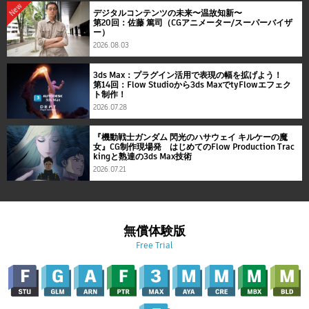
New
デジタルコンテンツの未来〜温故知新〜
第20回：佐藤 篤司（CGアニメーター/スーパーバイザ
ー）
2026.08.03
3ds Max：プラグイン活用で表現の幅を拡げよう！
第14回：Flow Studioから3ds MaxでtyFlowエフェク
ト制作！
2026.07.28
『機動戦士ガンダム 閃光のハサウェイ キルケーの魔
女』CG制作現場発 はじめてのFlow Production Trac
kingと熟達の3ds Max技術
2026.07.21
無償体験版
Free Trial