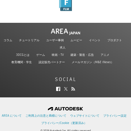
コラム
チュートリアル
ユーザー事例
ムービー
イベント
プロダクト
求人
3DCGとは
ゲーム
映画・TV
建築・製造・広告
アニメ
教育機関・学生
認定販売パートナー
メールマガジン（M&E iNews）
SOCIAL
AREA について
ご利用上の注意と商標について
ウェブサイトについて
プライバシー設定
プライバシー/Cookie（更新済み）
© 2026 Autodesk Inc. All rights reserved