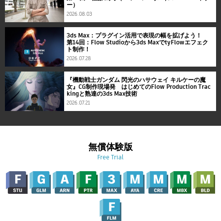
ー）
2026.08.03
3ds Max：プラグイン活用で表現の幅を拡げよう！
第14回：Flow Studioから3ds MaxでtyFlowエフェク
ト制作！
2026.07.28
『機動戦士ガンダム 閃光のハサウェイ キルケーの魔
女』CG制作現場発 はじめてのFlow Production Trac
kingと熟達の3ds Max技術
2026.07.21
無償体験版
Free Trial