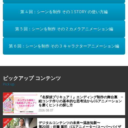
第 4 回：シーンを制作 その 1 STORY の使い方編
第 5 回：シーンを制作 その 2 カメラアニメーション編
第 6 回：シーンを制作 その 3 キャラクターアニメーション編
ピックアップ コンテンツ
Pick up
New
『名探偵プリキュア！』エンディング制作の舞台裏 ―
絵コンテ作りの基本的な思考法からCGアニメーション
を磨くヒントの探し方
2026.08.07
New
デジタルコンテンツの未来〜温故知新〜
第20回：佐藤 篤司（CGアニメーター/スーパーバイザ