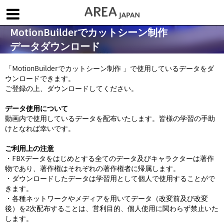
MotionBuilderでカットシーン制作
体験版で始める
学生向け無償版
ソフトを購入
データダウンロード
|
|
|
About us
フォーラム
お問合せ
メールマガジン
「MotionBuilderでカットシーン制作 」で使用しているデータをダ
ウンロードできます。
コラム
チュートリアル
ユーザー事例
ご登録の上、ダウンロードしてください。
Columns
Tutorials
User Stories
データ使用について
ムービー
イベント
プロダクト
動画内で使用しているデータを配布いたします。皆様の学習の手助
Movies
Events
Products
けとなれば幸いです。
求人
Jobs
ご利用上の注意
・FBXデータをはじめとする全てのデータ及びキャラクターは著作
注目のキーワード
インディー版
物であり、著作権はそれぞれの著作権者に帰属します。
・ダウンロードしたデータは学習用として個人で使用することがで
3DCGとは
ゲーム開発
建築・製造
きます。
アニメ
教育機関・学生
・各種ネットワークやメディアを用いてデータ（改変前及び改変
後）を2次配布することは、営利目的、個人使用に関わらず禁止いた
Flow Production Tracking（旧ShotGrid）
します。