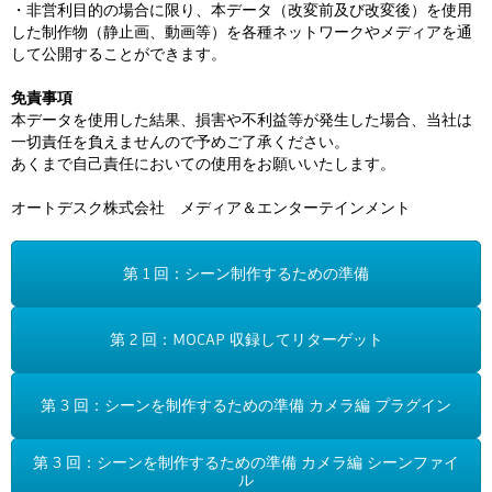
Flow Studio
・非営利目的の場合に限り、本データ（改変前及び改変後）を使用
した制作物（静止画、動画等）を各種ネットワークやメディアを通
して公開することができます。
免責事項
本データを使用した結果、損害や不利益等が発生した場合、当社は
一切責任を負えませんので予めご了承ください。
あくまで自己責任においての使用をお願いいたします。
オートデスク株式会社 メディア＆エンターテインメント
第 1 回：シーン制作するための準備
第 2 回：MOCAP 収録してリターゲット
第 3 回：シーンを制作するための準備 カメラ編 プラグイン
第 3 回：シーンを制作するための準備 カメラ編 シーンファイ
ル