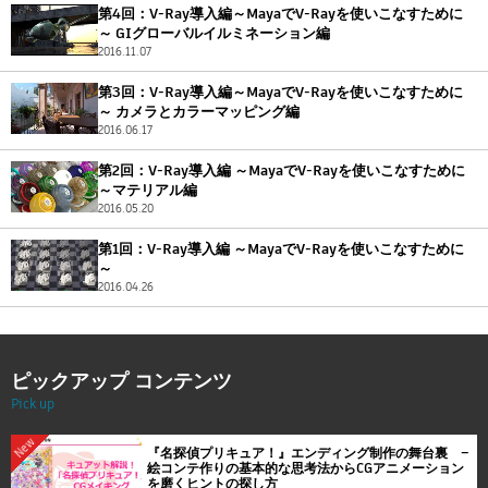
Flow Studio
第4回：V-Ray導入編～MayaでV-Rayを使いこなすために
～ GIグローバルイルミネーション編
2016.11.07
第3回：V-Ray導入編～MayaでV-Rayを使いこなすために
～ カメラとカラーマッピング編
2016.06.17
第2回：V-Ray導入編 ～MayaでV-Rayを使いこなすために
～マテリアル編
2016.05.20
第1回：V-Ray導入編 ～MayaでV-Rayを使いこなすために
～
2016.04.26
ピックアップ コンテンツ
Pick up
New
『名探偵プリキュア！』エンディング制作の舞台裏 ―
絵コンテ作りの基本的な思考法からCGアニメーション
を磨くヒントの探し方