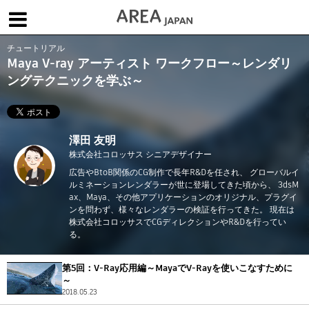
チュートリアル
体験版で始める
学生向け無償版
ソフトを購入
Maya V-ray アーティスト ワークフロー～レンダリ
ングテクニックを学ぶ～
|
|
|
About us
フォーラム
お問合せ
メールマガジン
コラム
チュートリアル
ユーザー事例
Columns
Tutorials
User Stories
澤田 友明
ムービー
株式会社コロッサス シニアデザイナー
イベント
プロダクト
Movies
Events
Products
広告やBtoB関係のCG制作で長年R&Dを任され、 グローバルイ
ルミネーションレンダラーが世に登場してきた頃から、 3dsM
求人
ax、Maya、その他アプリケーションのオリジナル、プラグイ
Jobs
ンを問わず、様々なレンダラーの検証を行ってきた。 現在は
株式会社コロッサスでCGディレクションやR&Dを行ってい
注目のキーワード
インディー版
る。
3DCGとは
ゲーム開発
建築・製造
第5回：V-Ray応用編～MayaでV-Rayを使いこなすために
アニメ
教育機関・学生
～
Flow Production Tracking（旧ShotGrid）
2018.05.23