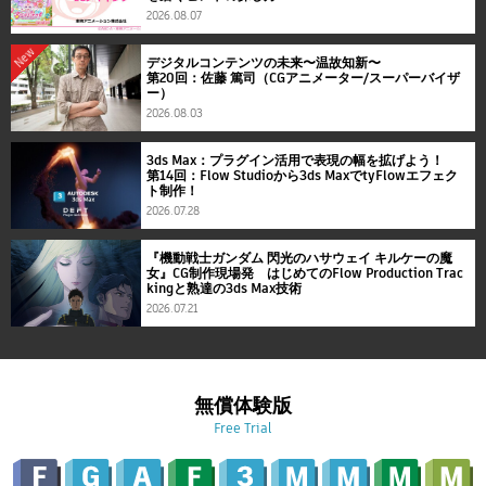
2026.08.07
New
デジタルコンテンツの未来〜温故知新〜
第20回：佐藤 篤司（CGアニメーター/スーパーバイザ
ー）
2026.08.03
3ds Max：プラグイン活用で表現の幅を拡げよう！
第14回：Flow Studioから3ds MaxでtyFlowエフェク
ト制作！
2026.07.28
『機動戦士ガンダム 閃光のハサウェイ キルケーの魔
女』CG制作現場発 はじめてのFlow Production Trac
kingと熟達の3ds Max技術
2026.07.21
無償体験版
Free Trial