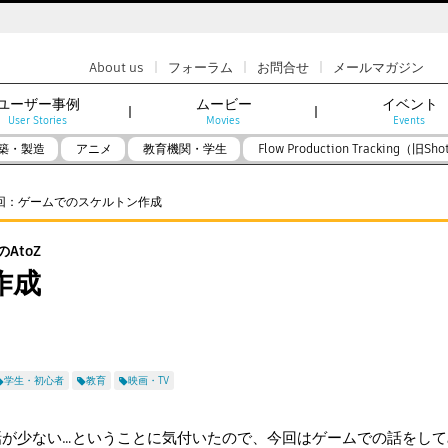
|
|
|
About us
フォーラム
お問合せ
メールマガジン
ユーザー事例
ムービー
イベント
User Stories
Movies
Events
築・製造
アニメ
教育機関・学生
Flow Production Tracking（旧Sho
2回：ゲームでのスケルトン作成
AtoZ
作成
学生・初心者
教育
映画・TV
が少ない…ということに気付いたので、今回はゲームでの話をして