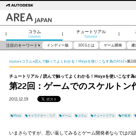
コラム
チュートリアル
Columns
Tutorials
注目のキーワード
インディー版
3DCGとは
ゲーム開発
建
コラム
読んで触ってよくわかる！Mayaを使いこなす為のAtoZ
第2
Home
>
>
>
チュートリアル / 読んで触ってよくわかる！Mayaを使いこなす為の
第22回：ゲームでのスケルトン
2011.12.19
Maya
キャラクター・リグ
ゲーム
コラム
チュートリアル
中級者
いまさらですが、思い返してみるとゲーム開発者ならではの話