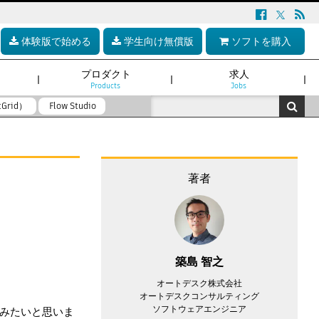
体験版で始める
学生向け無償版
ソフトを購入
プロダクト
求人
Products
Jobs
tGrid）
Flow Studio
著者
築島 智之
オートデスク株式会社
オートデスクコンサルティング
ソフトウェアエンジニア
みたいと思いま