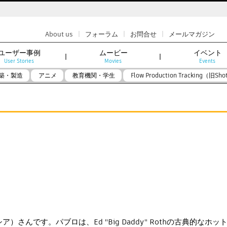
|
|
|
About us
フォーラム
お問合せ
メールマガジン
ユーザー事例
ムービー
イベント
User Stories
Movies
Events
築・製造
アニメ
教育機関・学生
Flow Production Tracking（旧Sho
シア）さんです。パブロは、Ed "Big Daddy" Rothの古典的なホ