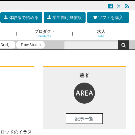
体験版で始める
学生向け無償版
ソフトを購入
プロダクト
求人
Products
Jobs
tGrid）
Flow Studio
著者
記事一覧
ットロッドのイラス