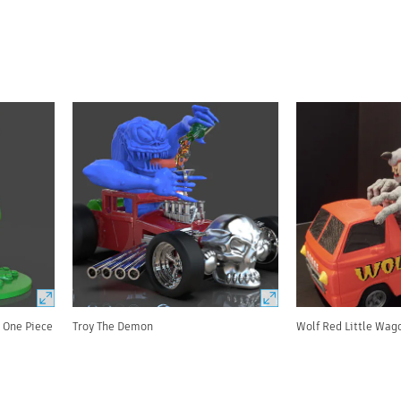
s One Piece
Troy The Demon
Wolf Red Little Wag