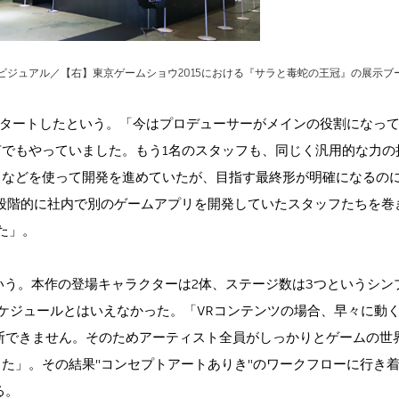
ビジュアル／【右】東京ゲームショウ2015における『サラと毒蛇の王冠』の展示ブ
スタートしたという。「今はプロデューサーがメインの役割になっ
何でもやっていました。もう1名のスタッフも、同じく汎用的な力の
などを使って開発を進めていたが、目指す最終形が明確になるのに
段階的に社内で別のゲームアプリを開発していたスタッフたちを巻
た」。
いう。本作の登場キャラクターは2体、ステージ数は3つというシン
ケジュールとはいえなかった。「VRコンテンツの場合、早々に動
断できません。そのためアーティスト全員がしっかりとゲームの世
た」。その結果"コンセプトアートありき"のワークフローに行き
る。