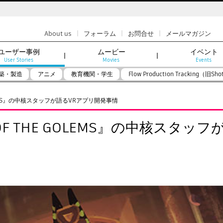
|
|
|
About us
フォーラム
お問合せ
メールマガジン
ユーザー事例
ムービー
イベント
User Stories
Movies
Events
築・製造
アニメ
教育機関・学生
Flow Production Tracking（旧Sho
 GOLEMS』の中核スタッフが語るVRアプリ開発事情
B OF THE GOLEMS』の中核スタッフ