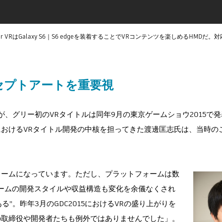
Gear VRはGalaxy S6｜S6 edgeを装着することでVRコンテンツを楽しめるHMD
セプトアートを重要視
月だったが、グリー初のVRタイトルは同年9月の東京ゲームショウ2015で
おけるVRタイトル開発の中核を担ってきた渡邊匡志氏は、当時の
ォームになっています。ただし、プラットフォームは数
ームの開発スタイルや収益構造も変化を余儀なくされ
"。昨年3月のGDC2015におけるVRの盛り上がりを
の取締役や開発者たちも例外ではありませんでした」。