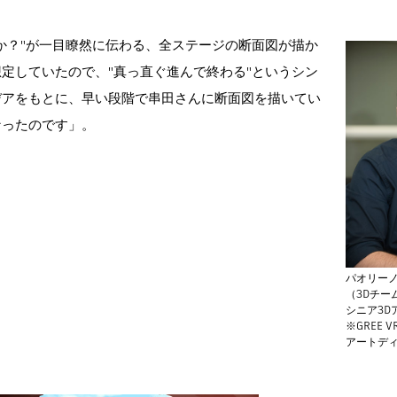
か？"が一目瞭然に伝わる、全ステージの断面図が描か
想定していたので、"真っ直ぐ進んで終わる"というシン
デアをもとに、早い段階で串田さんに断面図を描いてい
なったのです」。
パオリー
（3Dチー
シニア3D
※GREE V
アートディ