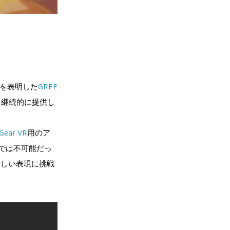
入を表明した
GREE
を継続的に提供し
Gear VR
用のア
リでは不可能だっ
新しい表現に挑戦