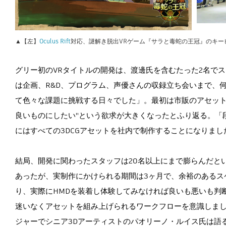
▲【左】
Oculus Rift
対応、謎解き脱出VRゲーム『サラと毒蛇の王冠』のキー
グリー初のVRタイトルの開発は、渡邊氏を含むたった2名で
は企画、R&D、プログラム、声優さんの収録立ち会いまで、
て色々な課題に挑戦する日々でした」。最初は市販のアセット
良いものにしたい"という欲求が大きくなったとふり返る。「
にはすべての3DCGアセットを社内で制作することになりまし
結局、開発に関わったスタッフは20名以上にまで膨らんだと
あったが、実制作にかけられる期間は3ヶ月で、余裕のあるス
り、実際にHMDを装着し体験してみなければ良いも悪いも判
迷いなくアセットを組み上げられるワークフローを意識しまし
ジャーでシニア3Dアーティストのパオリーノ・ルイス氏は語