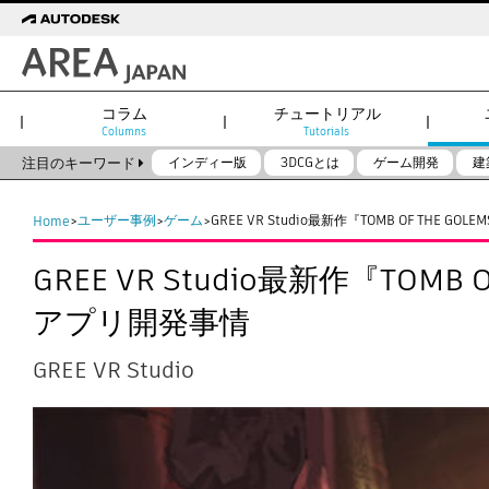
コラム
チュートリアル
Columns
Tutorials
注目のキーワード
インディー版
3DCGとは
ゲーム開発
建
ユーザー事例
ゲーム
GREE VR Studio最新作『TOMB OF THE
Home
>
>
>
GREE VR Studio最新作『TOM
アプリ開発事情
GREE VR Studio