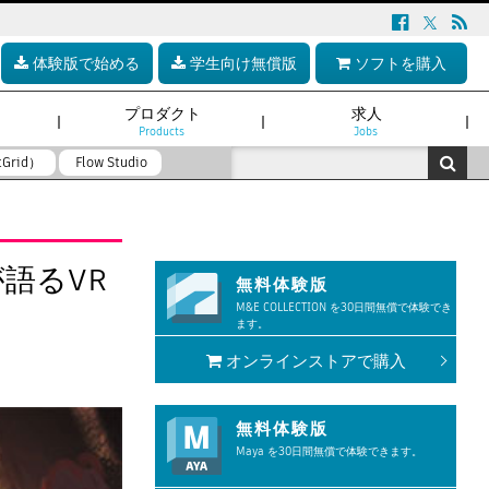
体験版で始める
学生向け無償版
ソフトを購入
プロダクト
求人
Products
Jobs
tGrid）
Flow Studio
が語るVR
無料体験版
M&E COLLECTION を30日間無償で体験でき
ます。
オンラインストアで購入
無料体験版
Maya を30日間無償で体験できます。